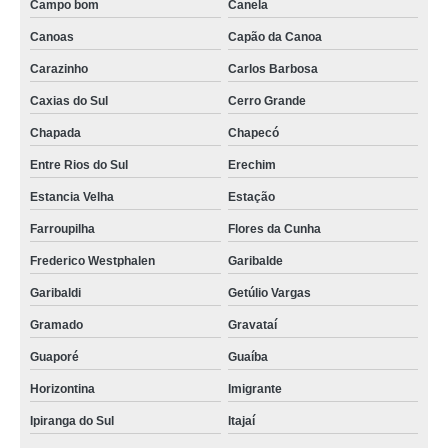
Campo bom
Canela
Canoas
Capão da Canoa
Carazinho
Carlos Barbosa
Caxias do Sul
Cerro Grande
Chapada
Chapecó
Entre Rios do Sul
Erechim
Estancia Velha
Estação
Farroupilha
Flores da Cunha
Frederico Westphalen
Garibalde
Garibaldi
Getúlio Vargas
Gramado
Gravataí
Guaporé
Guaíba
Horizontina
Imigrante
Ipiranga do Sul
Itajaí