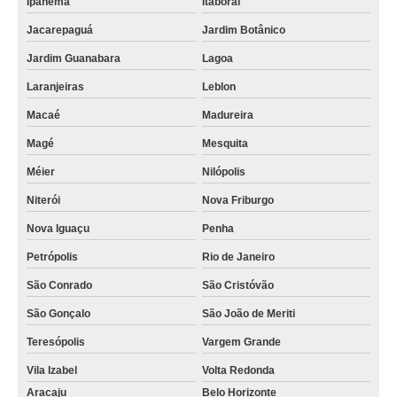
Ipanema
Itaboraí
Jacarepaguá
Jardim Botânico
Jardim Guanabara
Lagoa
Laranjeiras
Leblon
Macaé
Madureira
Magé
Mesquita
Méier
Nilópolis
Niterói
Nova Friburgo
Nova Iguaçu
Penha
Petrópolis
Rio de Janeiro
São Conrado
São Cristóvão
São Gonçalo
São João de Meriti
Teresópolis
Vargem Grande
Vila Izabel
Volta Redonda
Aracaju
Belo Horizonte