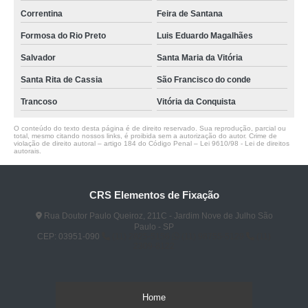
Correntina
Feira de Santana
Formosa do Rio Preto
Luis Eduardo Magalhães
Salvador
Santa Maria da Vitória
Santa Rita de Cassia
São Francisco do conde
Trancoso
Vitória da Conquista
O conteúdo do texto desta página é de direito reservado. Sua reprodução, parcial ou
total, mesmo citando nossos links, é proibida sem a autorização do autor. Crime de
violação de direito autoral – artigo 184 do Código Penal –
Lei 9610/98 - Lei de direitos
autorais
.
CRS Elementos de Fixação
Rua Doutor Paulo Queiroz, 211C - Jardim Nove de Julho São
Paulo - SP
CEP: 03951-090
(11) 2825-5156
(11) 98755-5129
(11)
2309-8122
Home