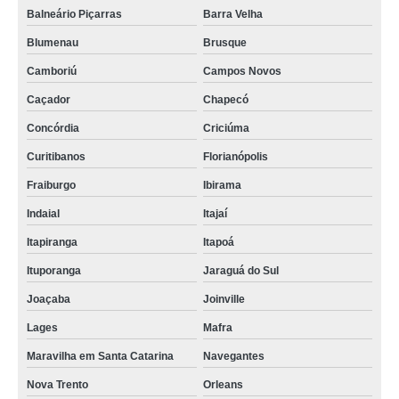
Balneário Piçarras
Barra Velha
Blumenau
Brusque
Camboriú
Campos Novos
Caçador
Chapecó
Concórdia
Criciúma
Curitibanos
Florianópolis
Fraiburgo
Ibirama
Indaial
Itajaí
Itapiranga
Itapoá
Ituporanga
Jaraguá do Sul
Joaçaba
Joinville
Lages
Mafra
Maravilha em Santa Catarina
Navegantes
Nova Trento
Orleans