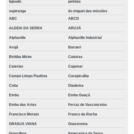
lajeado
pelotas
sapiranga
ão miguel das missões
ABC
ABCD
ALDEIA DA SERRA
ARUJÁ
Alphaville
Alphaville Industrial
Arujá
Barueri
Biritiba Mirim
Caieiras
Caierias
Cajamar
Campo Limpo Paulista
Carapicuíba
Cotia
Diadema
Embu
Embu Guaçú
Embu das Artes
Ferraz de Vasconcelos
Francisco Morato
Franco da Rocha
GRANJA VIANA
Guararema
Guarulhos
Itapecerica da Serra