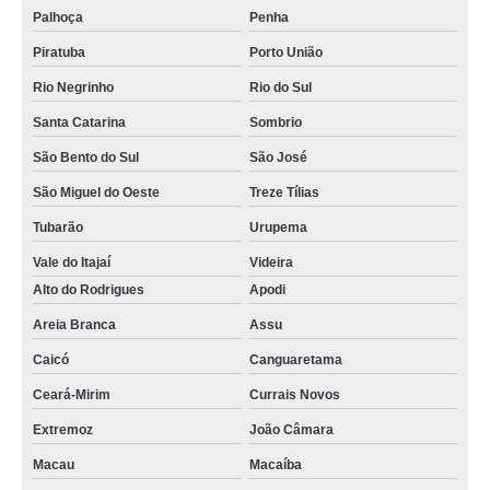
Palhoça
Penha
Piratuba
Porto União
Rio Negrinho
Rio do Sul
Santa Catarina
Sombrio
São Bento do Sul
São José
São Miguel do Oeste
Treze Tílias
Tubarão
Urupema
Vale do Itajaí
Videira
Alto do Rodrigues
Apodi
Areia Branca
Assu
Caicó
Canguaretama
Ceará-Mirim
Currais Novos
Extremoz
João Câmara
Macau
Macaíba