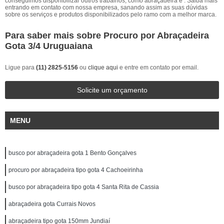
conseguimos disponibilizar outros trabalhos, como abraçadeira e . Saiba mais
entrando em contato com nossa empresa, sanando assim as suas dúvidas
sobre os serviços e produtos disponibilizados pelo ramo com a melhor marca.
Para saber mais sobre Procuro por Abraçadeira
Gota 3/4 Uruguaiana
Ligue para
(11) 2825-5156
ou
clique aqui
e entre em contato por email.
Solicite um orçamento
MENU
busco por abraçadeira gota 1 Bento Gonçalves
procuro por abraçadeira tipo gota 4 Cachoeirinha
busco por abraçadeira tipo gota 4 Santa Rita de Cassia
abraçadeira gota Currais Novos
abraçadeira tipo gota 150mm Jundiaí