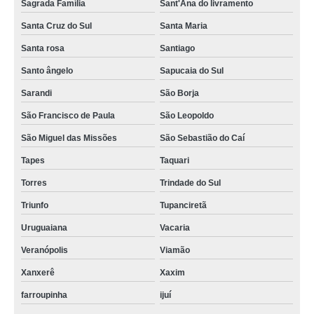
Sagrada Família
Sant'Ana do livramento
Santa Cruz do Sul
Santa Maria
Santa rosa
Santiago
Santo ângelo
Sapucaia do Sul
Sarandi
São Borja
São Francisco de Paula
São Leopoldo
São Miguel das Missões
São Sebastião do Caí
Tapes
Taquari
Torres
Trindade do Sul
Triunfo
Tupanciretã
Uruguaiana
Vacaria
Veranópolis
Viamão
Xanxerê
Xaxim
farroupinha
ijuí