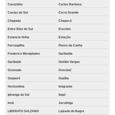
Carazinho
Carlos Barbosa
Caxias do Sul
Cerro Grande
Chapada
Chapecó
Entre Rios do Sul
Erechim
Estancia Velha
Estação
Farroupilha
Flores da Cunha
Frederico Westphalen
Garibalde
Garibaldi
Getúlio Vargas
Gramado
Gravataí
Guaporé
Guaíba
Horizontina
Imigrante
Ipiranga do Sul
Itajaí
Ivoti
Jacutinga
LIBERATO SALZANO
Lajeado do Bugre