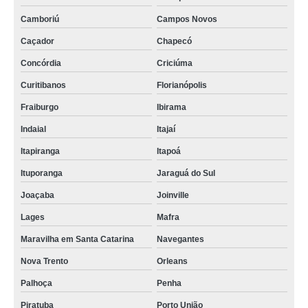
Camboriú
Campos Novos
Caçador
Chapecó
Concórdia
Criciúma
Curitibanos
Florianópolis
Fraiburgo
Ibirama
Indaial
Itajaí
Itapiranga
Itapoá
Ituporanga
Jaraguá do Sul
Joaçaba
Joinville
Lages
Mafra
Maravilha em Santa Catarina
Navegantes
Nova Trento
Orleans
Palhoça
Penha
Piratuba
Porto União