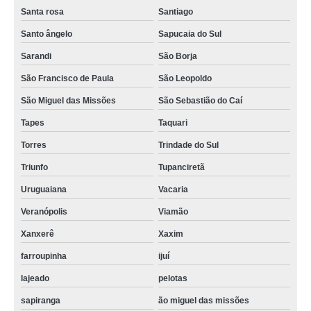
Santa rosa
Santiago
Santo ângelo
Sapucaia do Sul
Sarandi
São Borja
São Francisco de Paula
São Leopoldo
São Miguel das Missões
São Sebastião do Caí
Tapes
Taquari
Torres
Trindade do Sul
Triunfo
Tupanciretã
Uruguaiana
Vacaria
Veranópolis
Viamão
Xanxerê
Xaxim
farroupinha
ijuí
lajeado
pelotas
sapiranga
ão miguel das missões