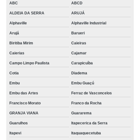
ABC
ABCD
ALDEIA DA SERRA
ARUJÁ
Alphaville
Alphaville Industrial
Arujá
Barueri
Biritiba Mirim
Caieiras
Caierias
Cajamar
Campo Limpo Paulista
Carapicuíba
Cotia
Diadema
Embu
Embu Guaçú
Embu das Artes
Ferraz de Vasconcelos
Francisco Morato
Franco da Rocha
GRANJA VIANA
Guararema
Guarulhos
Itapecerica da Serra
Itapevi
Itaquaquecetuba