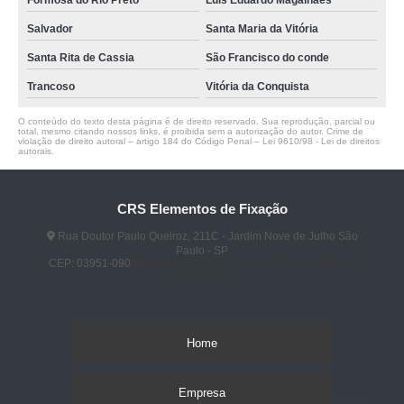
Formosa do Rio Preto
Luis Eduardo Magalhães
Salvador
Santa Maria da Vitória
Santa Rita de Cassia
São Francisco do conde
Trancoso
Vitória da Conquista
O conteúdo do texto desta página é de direito reservado. Sua reprodução, parcial ou
total, mesmo citando nossos links, é proibida sem a autorização do autor. Crime de
violação de direito autoral – artigo 184 do Código Penal –
Lei 9610/98 - Lei de direitos
autorais
.
CRS Elementos de Fixação
Rua Doutor Paulo Queiroz, 211C - Jardim Nove de Julho São
Paulo - SP
CEP: 03951-090
(11) 2825-5156
(11) 98755-5129
(11)
2309-8122
Home
Empresa