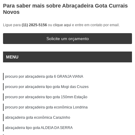
Para saber mais sobre Abraçadeira Gota Currais
Novos
Ligue para
(11) 2825-5156
ou
clique aqui
e entre em contato por email.
Solicite um orçamento
MENU
procuro por abraçadeira gota 6 GRANJA VIANA
procuro por abraçadeira tipo gota Mogi das Cruzes
procuro por abraçadeira tipo gota 150mm Estação
procuro por abraçadeira gota econômica Londrina
abraçadeira gota econômica Carazinho
abraçadeira tipo gota ALDEIA DA SERRA