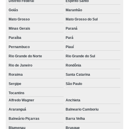
Distrito Federal
Espírito Santo
Goiás
Maranhão
Mato Grosso
Mato Grosso do Sul
Minas Gerais
Paraná
Paraíba
Pará
Pernambuco
Piauí
Rio Grande do Norte
Rio Grande do Sul
Rio de Janeiro
Rondônia
Roraima
Santa Catarina
Sergipe
São Paulo
Tocantins
Alfredo Wagner
Anchieta
Araranguá
Balneario Camboriu
Balneário Piçarras
Barra Velha
Blumenau
Brusque