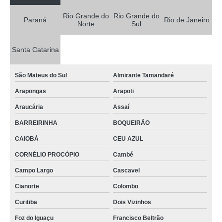
Rio Grande do
Rio Grande do
Paraná
Rio de Janeiro
Norte
Sul
Santa Catarina
São Mateus do Sul
Almirante Tamandaré
Arapongas
Arapoti
Araucária
Assaí
BARREIRINHA
BOQUEIRÃO
CAIOBÁ
CEU AZUL
CORNÉLIO PROCÓPIO
Cambé
Campo Largo
Cascavel
Cianorte
Colombo
Curitiba
Dois Vizinhos
Foz do Iguaçu
Francisco Beltrão