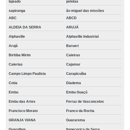
lajeado
pelotas
sapiranga
ão miguel das missões
ABC
ABCD
ALDEIA DA SERRA
ARUJÁ
Alphaville
Alphaville Industrial
Arujá
Barueri
Biritiba Mirim
Caieiras
Caierias
Cajamar
Campo Limpo Paulista
Carapicuíba
Cotia
Diadema
Embu
Embu Guaçú
Embu das Artes
Ferraz de Vasconcelos
Francisco Morato
Franco da Rocha
GRANJA VIANA
Guararema
Guarulhos
Itapecerica da Serra