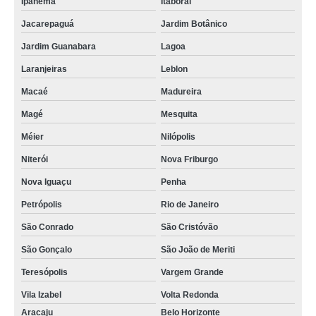
Ipanema
Itaboraí
Jacarepaguá
Jardim Botânico
Jardim Guanabara
Lagoa
Laranjeiras
Leblon
Macaé
Madureira
Magé
Mesquita
Méier
Nilópolis
Niterói
Nova Friburgo
Nova Iguaçu
Penha
Petrópolis
Rio de Janeiro
São Conrado
São Cristóvão
São Gonçalo
São João de Meriti
Teresópolis
Vargem Grande
Vila Izabel
Volta Redonda
Aracaju
Belo Horizonte