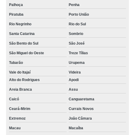
Palhoça
Penha
Piratuba
Porto União
Rio Negrinho
Rio do Sul
Santa Catarina
Sombrio
São Bento do Sul
São José
São Miguel do Oeste
Treze Tílias
Tubarão
Urupema
Vale do Itajaí
Videira
Alto do Rodrigues
Apodi
Areia Branca
Assu
Caicó
Canguaretama
Ceará-Mirim
Currais Novos
Extremoz
João Câmara
Macau
Macaíba