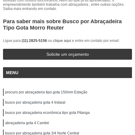
dúvidas com nossos funcionários. Além do que já foi apresentado, o
empreendimento também trabalha com abraçadeira , entre outras opções.
Saiba mais entrando em contato.
Para saber mais sobre Busco por Abraçadeira
Tipo Gota Morro Reuter
Ligue para
(11) 2825-5156
ou
clique aqui
e entre em contato por email.
Solicite um orçamento
MENU
procuro por abraçadeira tipo gota 150mm Estação
busco por abraçadeira gota 4 Indaial
busco por abraçadeira econômica tipo gota Pitanga
abraçadeira gota 4 Cambé
busco por abraçadeira gota 3/4 Norte Central