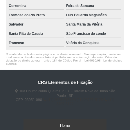
Correntina
Feira de Santana
Formosa do Rio Preto
Luis Eduardo Magalhães
Salvador
Santa Maria da Vitória
Santa Rita de Cassia
São Francisco do conde
Trancoso
Vitória da Conquista
O conteúdo do texto desta página é de direito reservado. Sua reprodução, parcial ou
total, mesmo citando nossos links, é proibida sem a autorização do autor. Crime de
violação de direito autoral – artigo 184 do Código Penal –
Lei 9610/98 - Lei de direitos
autorais
.
CRS Elementos de Fixação
Rua Doutor Paulo Queiroz, 211C - Jardim Nove de Julho São
Paulo - SP
CEP: 03951-090
(11) 2825-5156
(11) 98755-5129
(11)
2309-8122
Home