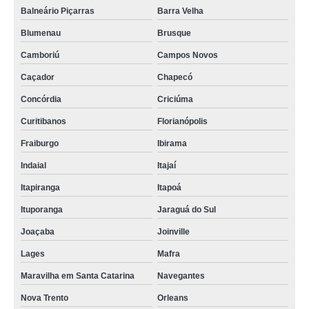
Balneário Piçarras
Barra Velha
Blumenau
Brusque
Camboriú
Campos Novos
Caçador
Chapecó
Concórdia
Criciúma
Curitibanos
Florianópolis
Fraiburgo
Ibirama
Indaial
Itajaí
Itapiranga
Itapoá
Ituporanga
Jaraguá do Sul
Joaçaba
Joinville
Lages
Mafra
Maravilha em Santa Catarina
Navegantes
Nova Trento
Orleans