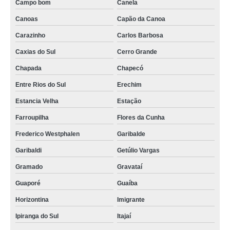
Campo bom
Canela
Canoas
Capão da Canoa
Carazinho
Carlos Barbosa
Caxias do Sul
Cerro Grande
Chapada
Chapecó
Entre Rios do Sul
Erechim
Estancia Velha
Estação
Farroupilha
Flores da Cunha
Frederico Westphalen
Garibalde
Garibaldi
Getúlio Vargas
Gramado
Gravataí
Guaporé
Guaíba
Horizontina
Imigrante
Ipiranga do Sul
Itajaí