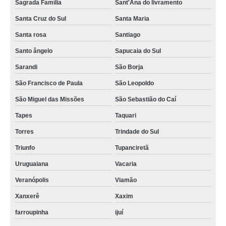
Sagrada Família
Sant'Ana do livramento
Santa Cruz do Sul
Santa Maria
Santa rosa
Santiago
Santo ângelo
Sapucaia do Sul
Sarandi
São Borja
São Francisco de Paula
São Leopoldo
São Miguel das Missões
São Sebastião do Caí
Tapes
Taquari
Torres
Trindade do Sul
Triunfo
Tupanciretã
Uruguaiana
Vacaria
Veranópolis
Viamão
Xanxerê
Xaxim
farroupinha
ijuí