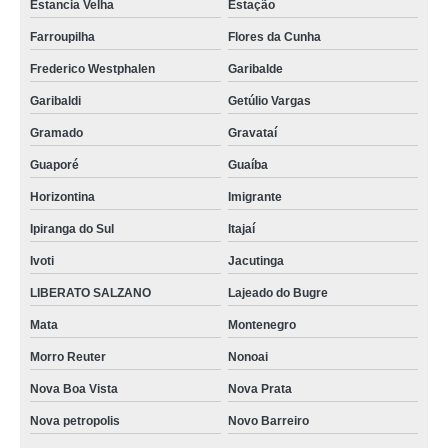
Estancia Velha
Estação
Farroupilha
Flores da Cunha
Frederico Westphalen
Garibalde
Garibaldi
Getúlio Vargas
Gramado
Gravataí
Guaporé
Guaíba
Horizontina
Imigrante
Ipiranga do Sul
Itajaí
Ivoti
Jacutinga
LIBERATO SALZANO
Lajeado do Bugre
Mata
Montenegro
Morro Reuter
Nonoai
Nova Boa Vista
Nova Prata
Nova petropolis
Novo Barreiro