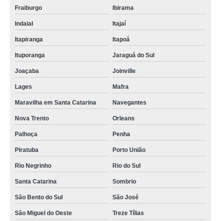
Fraiburgo
Ibirama
Indaial
Itajaí
Itapiranga
Itapoá
Ituporanga
Jaraguá do Sul
Joaçaba
Joinville
Lages
Mafra
Maravilha em Santa Catarina
Navegantes
Nova Trento
Orleans
Palhoça
Penha
Piratuba
Porto União
Rio Negrinho
Rio do Sul
Santa Catarina
Sombrio
São Bento do Sul
São José
São Miguel do Oeste
Treze Tílias