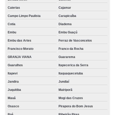
Caierias
Cajamar
Campo Limpo Paulista
Carapicuíba
Cotia
Diadema
Embu
Embu Guaçú
Embu das Artes
Ferraz de Vasconcelos
Francisco Morato
Franco da Rocha
GRANJA VIANA
Guararema
Guarulhos
Itapecerica da Serra
Itapevi
Itaquaquecetuba
Jandira
Jundiaí
Juquitiba
Mairiporã
Mauá
Mogi das Cruzes
Osasco
Pirapora do Bom Jesus
Poá
Ribeirão Pires