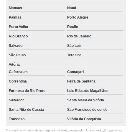
Manaus
Natal
Palmas
Porto Alegre
Porto Velho
Recife
Rio Branco
Rio de Janeiro
Salvador
São Luís
São Paulo
Teresina
Vitória
Cafarnaum
Camaçari
Correntina
Feira de Santana
Formosa do Rio Preto
Luis Eduardo Magalhães
Salvador
Santa Maria da Vitória
Santa Rita de Cassia
São Francisco do conde
Trancoso
Vitória da Conquista
O conteúdo do texto desta página é de direito reservado. Sua reprodução, parcial ou