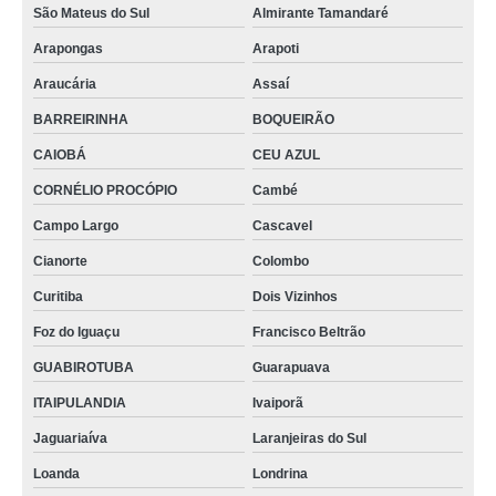
São Mateus do Sul
Almirante Tamandaré
Arapongas
Arapoti
Araucária
Assaí
BARREIRINHA
BOQUEIRÃO
CAIOBÁ
CEU AZUL
CORNÉLIO PROCÓPIO
Cambé
Campo Largo
Cascavel
Cianorte
Colombo
Curitiba
Dois Vizinhos
Foz do Iguaçu
Francisco Beltrão
GUABIROTUBA
Guarapuava
ITAIPULANDIA
Ivaiporã
Jaguariaíva
Laranjeiras do Sul
Loanda
Londrina