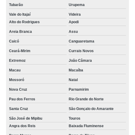
Tubarão
Urupema
Vale do Itajaí
Videira
Alto do Rodrigues
Apodi
Areia Branca
Assu
Caicó
Canguaretama
Ceará-Mirim
Currais Novos
Extremoz
João Câmara
Macau
Macaíba
Mossoró
Natal
Nova Cruz
Parnamirim
Pau dos Ferros
Rio Grande do Norte
Santa Cruz
São Gonçalo do Amarante
São José de Mipibu
Touros
Angra dos Reis
Baixada Fluminense