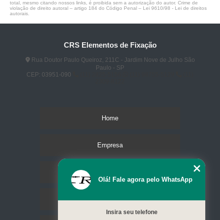
total, mesmo citando nossos links, é proibida sem a autorização do autor. Crime de
violação de direito autoral – artigo 184 do Código Penal –
Lei 9610/98 - Lei de direitos
autorais
.
CRS Elementos de Fixação
Rua Doutor Paulo Queiroz, 211C - Jardim Nove de Julho São
Paulo - SP
CEP: 03951-090
(11) 2825-5156
(11) 98755-5129
(11)
2309-8122
Home
Empresa
Missão
Olá! Fale agora pelo WhatsApp
Serviços
Insira seu telefone