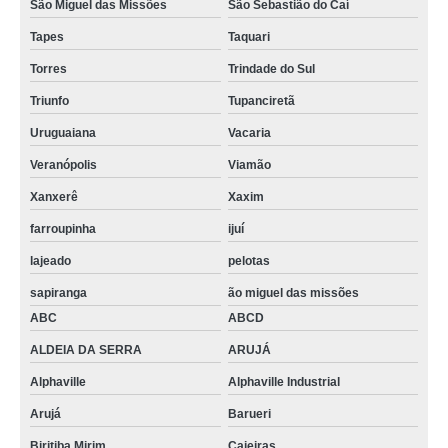
São Miguel das Missões
São Sebastião do Caí
Tapes
Taquari
Torres
Trindade do Sul
Triunfo
Tupanciretã
Uruguaiana
Vacaria
Veranópolis
Viamão
Xanxerê
Xaxim
farroupinha
ijuí
lajeado
pelotas
sapiranga
ão miguel das missões
ABC
ABCD
ALDEIA DA SERRA
ARUJÁ
Alphaville
Alphaville Industrial
Arujá
Barueri
Biritiba Mirim
Caieiras