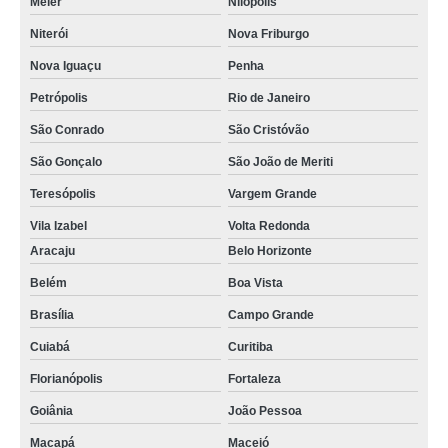
Méier
Nilópolis
Niterói
Nova Friburgo
Nova Iguaçu
Penha
Petrópolis
Rio de Janeiro
São Conrado
São Cristóvão
São Gonçalo
São João de Meriti
Teresópolis
Vargem Grande
Vila Izabel
Volta Redonda
Aracaju
Belo Horizonte
Belém
Boa Vista
Brasília
Campo Grande
Cuiabá
Curitiba
Florianópolis
Fortaleza
Goiânia
João Pessoa
Macapá
Maceió