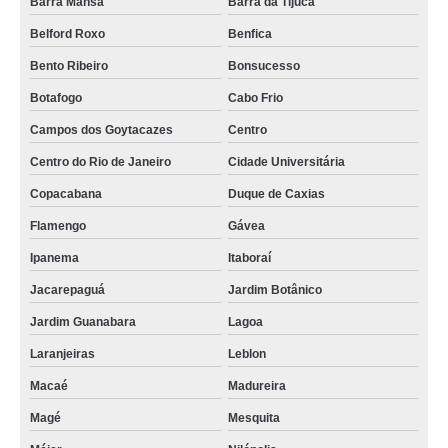
Barra Mansa
Barra da Tijuca
Belford Roxo
Benfica
Bento Ribeiro
Bonsucesso
Botafogo
Cabo Frio
Campos dos Goytacazes
Centro
Centro do Rio de Janeiro
Cidade Universitária
Copacabana
Duque de Caxias
Flamengo
Gávea
Ipanema
Itaboraí
Jacarepaguá
Jardim Botânico
Jardim Guanabara
Lagoa
Laranjeiras
Leblon
Macaé
Madureira
Magé
Mesquita