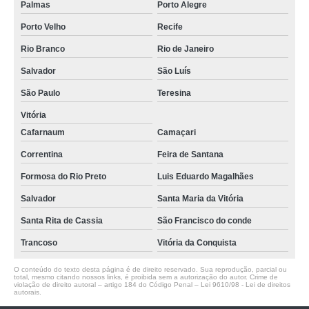
Palmas
Porto Alegre
Porto Velho
Recife
Rio Branco
Rio de Janeiro
Salvador
São Luís
São Paulo
Teresina
Vitória
Cafarnaum
Camaçari
Correntina
Feira de Santana
Formosa do Rio Preto
Luis Eduardo Magalhães
Salvador
Santa Maria da Vitória
Santa Rita de Cassia
São Francisco do conde
Trancoso
Vitória da Conquista
O conteúdo do texto desta página é de direito reservado. Sua reprodução, parcial ou
total, mesmo citando nossos links, é proibida sem a autorização do autor. Crime de
violação de direito autoral – artigo 184 do Código Penal –
Lei 9610/98 - Lei de direitos
autorais
.