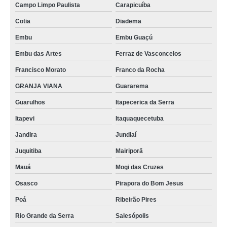
Campo Limpo Paulista
Carapicuíba
Cotia
Diadema
Embu
Embu Guaçú
Embu das Artes
Ferraz de Vasconcelos
Francisco Morato
Franco da Rocha
GRANJA VIANA
Guararema
Guarulhos
Itapecerica da Serra
Itapevi
Itaquaquecetuba
Jandira
Jundiaí
Juquitiba
Mairiporã
Mauá
Mogi das Cruzes
Osasco
Pirapora do Bom Jesus
Poá
Ribeirão Pires
Rio Grande da Serra
Salesópolis