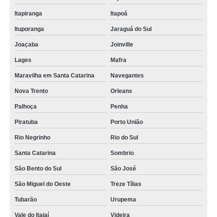
Itapiranga
Itapoá
Ituporanga
Jaraguá do Sul
Joaçaba
Joinville
Lages
Mafra
Maravilha em Santa Catarina
Navegantes
Nova Trento
Orleans
Palhoça
Penha
Piratuba
Porto União
Rio Negrinho
Rio do Sul
Santa Catarina
Sombrio
São Bento do Sul
São José
São Miguel do Oeste
Treze Tílias
Tubarão
Urupema
Vale do Itajaí
Videira