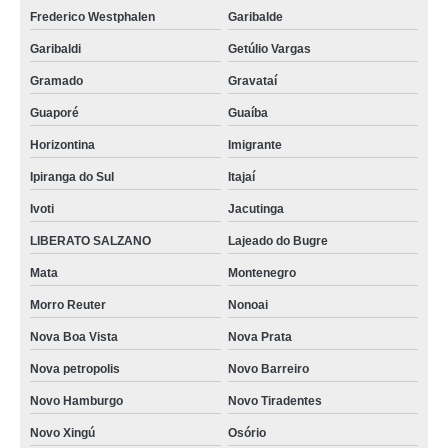
Frederico Westphalen
Garibalde
Garibaldi
Getúlio Vargas
Gramado
Gravataí
Guaporé
Guaíba
Horizontina
Imigrante
Ipiranga do Sul
Itajaí
Ivoti
Jacutinga
LIBERATO SALZANO
Lajeado do Bugre
Mata
Montenegro
Morro Reuter
Nonoai
Nova Boa Vista
Nova Prata
Nova petropolis
Novo Barreiro
Novo Hamburgo
Novo Tiradentes
Novo Xingú
Osório