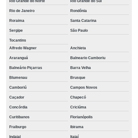
Rio Grande do Norte
Rio Grande do Sul
Rio de Janeiro
Rondônia
Roraima
Santa Catarina
Sergipe
São Paulo
Tocantins
Alfredo Wagner
Anchieta
Araranguá
Balneario Camboriu
Balneário Piçarras
Barra Velha
Blumenau
Brusque
Camboriú
Campos Novos
Caçador
Chapecó
Concórdia
Criciúma
Curitibanos
Florianópolis
Fraiburgo
Ibirama
Indaial
Itajaí