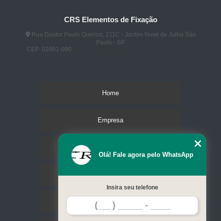
CRS Elementos de Fixação
Rua Doutor Paulo Queiroz, 211C - Jardim Nove de Julho São
Paulo - SP
CEP: 03951-090
(11) 2825-5156
(11) 98755-5129
(11)
2309-8122
Home
Empresa
Missão
Olá! Fale agora pelo WhatsApp
Serviços
Insira seu telefone
Contato