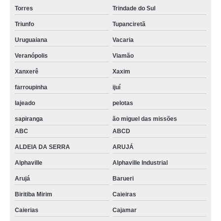
Torres
Trindade do Sul
Triunfo
Tupanciretã
Uruguaiana
Vacaria
Veranópolis
Viamão
Xanxerê
Xaxim
farroupinha
ijuí
lajeado
pelotas
sapiranga
ão miguel das missões
ABC
ABCD
ALDEIA DA SERRA
ARUJÁ
Alphaville
Alphaville Industrial
Arujá
Barueri
Biritiba Mirim
Caieiras
Caierias
Cajamar