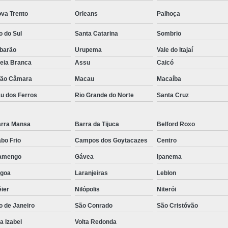
va Trento
Orleans
Palhoça
o do Sul
Santa Catarina
Sombrio
barão
Urupema
Vale do Itajaí
eia Branca
Assu
Caicó
ão Câmara
Macau
Macaíba
u dos Ferros
Rio Grande do Norte
Santa Cruz
rra Mansa
Barra da Tijuca
Belford Roxo
bo Frio
Campos dos Goytacazes
Centro
amengo
Gávea
Ipanema
goa
Laranjeiras
Leblon
ier
Nilópolis
Niterói
o de Janeiro
São Conrado
São Cristóvão
la Izabel
Volta Redonda