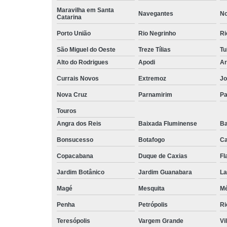
Maravilha em Santa
Navegantes
No
Catarina
Porto União
Rio Negrinho
Ri
São Miguel do Oeste
Treze Tílias
Tu
Alto do Rodrigues
Apodi
Ar
Currais Novos
Extremoz
Jo
Nova Cruz
Parnamirim
Pa
Touros
Angra dos Reis
Baixada Fluminense
Ba
Bonsucesso
Botafogo
Ca
Copacabana
Duque de Caxias
Fl
Jardim Botânico
Jardim Guanabara
La
Magé
Mesquita
Mé
Penha
Petrópolis
Ri
Teresópolis
Vargem Grande
Vi