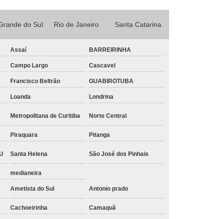
rada
Abraçadeira Tipo U Roscada
Abraçadeira U
Abraçadeira U Vergalhão
Grande do Sul
Rio de Janeiro
Santa Catarina
eira de Tipo Unha
Abraçadeira Tipo Unha
Assaí
BARREIRINHA
e
Abraçadeira Tipo Unha para Eletroduto
Campo Largo
Cascavel
a Unha 3/4
Abraçadeira Unha com Base
Francisco Beltrão
GUABIROTUBA
e 3/4
Abraçadeira Unha Reforçada
Loanda
Londrina
Abraçadeira de União Horizontal
Metropolitana de Curitiba
Norte Central
l
Abraçadeira Tipo União Horizontal
Horizontal 4
Abraçadeira União
Piraquara
Pitanga
tal
Abraçadeira União Horizontal 2
U
Santa Helena
São José dos Pinhais
2 1 2
Abraçadeira União Horizontal 4
medianeira
ntal 6
Abraçadeira União Vertical
Ametista do Sul
Antonio prado
Barra 10mm Roscada
Barra Roscada
Cachoeirinha
Camaquã
arra Roscada 10mm
Barra Roscada 8mm