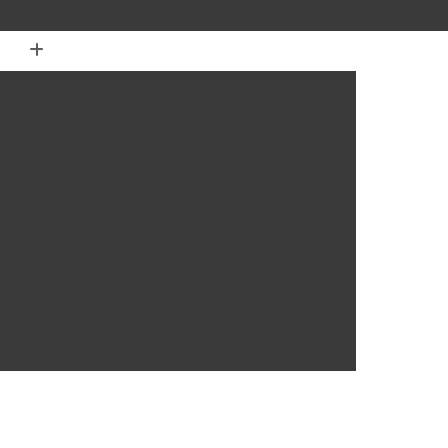
(11) 2825-5156
(11) 98755-5129
Tipo U
Abraçadeira do Tipo U
 Rosca
Abraçadeira Tipo U 1 2
Polegada
Abraçadeira Tipo U 2
olegadas
Abraçadeira Tipo U 3/4
Polegadas
Abraçadeira U Perfil
 U
Abraçadeira Econômica Tipo Gota
adeira Gota 1
Abraçadeira Gota 3/4
ira Gota 6
Abraçadeira Gota Econômica
ra Tipo Gota 150mm
Abraçadeira Tipo Gota 3
Abraçadeira de Grampo para Cano
ira Grampo 4mm
Abraçadeira Grampo 6mm