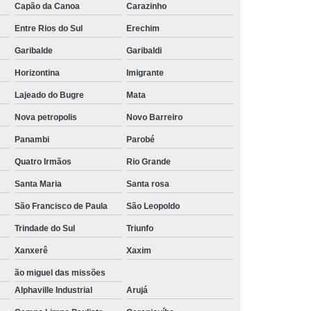
Capão da Canoa
Carazinho
a Roscada M10
Barra Roscada M12
Entre Rios do Sul
Erechim
da M8
Grampo C
Grampo C com Balancim
Garibalde
Garibaldi
po C Fixação
Grampo C para Fixação
Horizontina
Imigrante
o de Fixação C
Grampo de Fixação Tipo C
Lajeado do Bugre
Mata
ipo C
Grampo Tipo C com Balancim
Nova petropolis
Novo Barreiro
U
Grampo em U
Grampo Tipo U
Panambi
Parobé
ampo Tipo U para Tubo
Grampo U
Quatro Irmãos
Rio Grande
Santa Maria
Santa rosa
ampo U Galvanizado
Grampo U Inox
São Francisco de Paula
São Leopoldo
mpo U Pesado
Grampo U Vergalhão
Trindade do Sul
Triunfo
ncesa 30cm
Mão Francesa 50 Cm
Xanxerê
Xaxim
 Ferro
Mão Francesa de Ferro
ão miguel das missões
m
Mão Francesa de Ferro Reforçada
Alphaville Industrial
Arujá
rancesa Ferro
Mão Francesa Reforçada