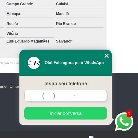
Campo Grande
Cuiabá
Macapá
Maceió
Recife
Rio Branco
Vitória
Luis Eduardo Magalhães
Salvador
Olá! Fale agora pelo WhatsApp
olação de direito autoral – artigo 184 do Código Penal –
Lei 9610/98 - Lei
Insira seu telefone
ome
Empresa
Missão
Serviços
Contato
Mapa do site
Iniciar conversa
1