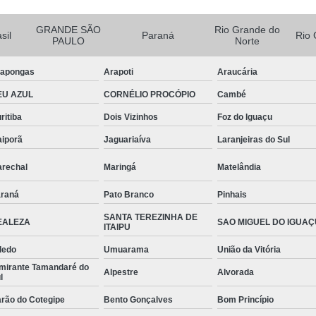
Abraçadeira Tipo U Quad
Abraçadeira Tipo U Vergalhão
GRANDE SÃO
Rio Grande do
sil
Paraná
Rio 
PAULO
Norte
Abraçadeira 3/4 Unha
Abraçad
apongas
Arapoti
Araucária
Abraçadeira Tipo Unha com Bas
EU AZUL
CORNÉLIO PROCÓPIO
Cambé
Abraçadeira Unha
Abraçadeir
ritiba
Dois Vizinhos
Foz do Iguaçu
Abraçadeira Unha com Bas
aiporã
Jaguariaíva
Laranjeiras do Sul
Abraçadeira de União
rechal
Maringá
Matelândia
Abraçadeira de União Vertica
Abraçadeira Tipo União 
raná
Pato Branco
Pinhais
Abraçadeira União Horizon
SANTA TEREZINHA DE
EALEZA
SAO MIGUEL DO IGUAÇ
ITAIPU
Abraçadeira União Horizontal 
ledo
Umuarama
União da Vitória
Abraçadeira União Horizo
mirante Tamandaré do
Alpestre
Alvorada
l
Barra 1 Polegada Roscada
rão do Cotegipe
Bento Gonçalves
Bom Princípio
Barra Roscada 1 Polegada
B