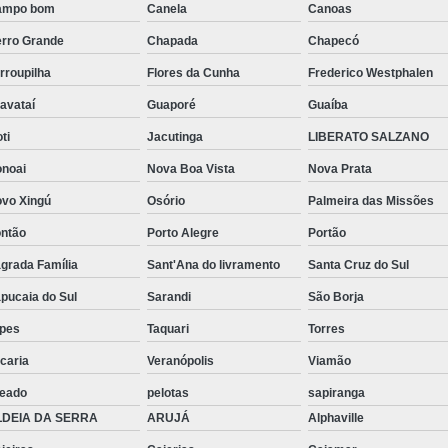
ampo bom
Canela
Canoas
Barra Roscada Inox
Barr
rro Grande
Chapada
Chapecó
Barra Roscada M20
Barra Rosca
rroupilha
Flores da Cunha
Frederico Westphalen
Grampo C de Fixação
Gram
avataí
Guaporé
Guaíba
Grampo com Balancim C
Gramp
oti
Jacutinga
LIBERATO SALZANO
Grampo em C
Grampo T
noai
Nova Boa Vista
Nova Prata
Grampo de Fixação Tipo 
vo Xingú
Osório
Palmeira das Missões
Grampo Tipo U Inox
Gr
ntão
Porto Alegre
Portão
grada Família
Sant'Ana do livramento
Santa Cruz do Sul
Grampo U com Rosca
Gr
pucaia do Sul
Sarandi
São Borja
Grampo U para Tubo
Gra
pes
Taquari
Torres
Mão Francesa
Mão Fra
caria
Veranópolis
Viamão
Mão Francesa 50cm de
jeado
pelotas
sapiranga
Mão Francesa de Ferro 30c
LDEIA DA SERRA
ARUJÁ
Alphaville
Mão Francesa em Ferro
Mão F