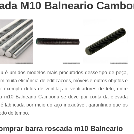
s
ada M10 Balneario Cambo
Abraçadeira Grampo C
Abraçadei
Abraçadeira Grampo U 4
s
Abraçadeira Tipo D com Gr
s
Abraçadeira Tipo Gramp
Abraçadeira Omega 10 Mm
Abraç
Abraçadeira Omega 2 1 2
Abraça
Abraçadeira Omega 4
u é um dos modelos mais procurados desse tipo de peça,
Abraçadeira Tipo Om
om muita eficiência de edificações, móveis e outros objetos e
Abraçadeira Tipo Omega
 exemplo dutos de ventilação, ventiladores de teto, entre
Abraçadeira para Reparo de Tu
da m10 Balneario Camboriu se deve por conta da elevada
 é fabricada por meio do aço inoxidável, garantindo que os
Abraçadeira para Tubo Copo
odo de tempo.
Abraçadeira para Tubo Hidráu
Abraçadeira para Tubo Per
omprar barra roscada m10 Balneario