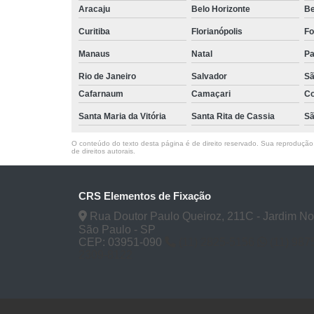
Aracaju
Belo Horizonte
B
Curitiba
Florianópolis
Fo
Manaus
Natal
P
Rio de Janeiro
Salvador
Sã
Cafarnaum
Camaçari
Co
Santa Maria da Vitória
Santa Rita de Cassia
Sã
O conteúdo do texto desta página é de direito reservado. Sua reprodução, 
de direitos autorais
.
CRS Elementos de Fixação
Rua Doutor Paulo Queiroz, 211C - Jardim No
São Paulo - SP
CEP: 03951-090
(11) 2825-5156
(11) 987
2309-8122