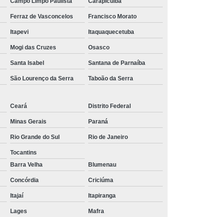
Campo Limpo Paulista
Carapicuíba
 10mm Sextavado
Parafuso 12mm Sextavado
Ferraz de Vasconcelos
Francisco Morato
o 8mm Sextavado
Parafuso Sextavado 10mm
Itapevi
Itaquaquecetuba
so Sextavado 6mm
Parafuso Sextavado 8mm
Mogi das Cruzes
Osasco
Porca
Parafuso Sextavado Interno
Santa Isabel
Santana de Parnaíba
xtavado Rosca Inteira
São Lourenço da Serra
Taboão da Serra
Ceará
Distrito Federal
Minas Gerais
Paraná
Rio Grande do Sul
Rio de Janeiro
Tocantins
Barra Velha
Blumenau
Concórdia
Criciúma
Itajaí
Itapiranga
Lages
Mafra