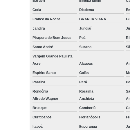
Barueri
Biritiba Mirim
Ca
Cotia
Diadema
E
Franco da Rocha
GRANJA VIANA
G
Jandira
Jundiaí
Ju
Pirapora do Bom Jesus
Poá
Ri
Santo André
Suzano
Sã
Vargem Grande Paulista
Acre
Alagoas
A
Espírito Santo
Goiás
M
Paraíba
Pará
P
Rondônia
Roraima
Sa
Alfredo Wagner
Anchieta
Ar
Brusque
Camboriú
C
Curitibanos
Florianópolis
Fr
Itapoá
Ituporanga
Ja