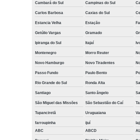
Cambará do Sul
Campinas do Sul
C
Carlos Barbosa
Caxias do Sul
Ce
Estancia Velha
Estação
Fa
Getúlio Vargas
Gramado
Gr
Ipiranga do Sul
Itajaí
Iv
Montenegro
Morro Reuter
No
Novo Hamburgo
Novo Tiradentes
No
Passo Fundo
Paulo Bento
Po
Rio Grande do Sul
Ronda Alta
Sa
Santiago
Santo ângelo
Sa
São Miguel das Missões
São Sebastião do Caí
Ta
Tupanciretã
Uruguaiana
Va
farroupinha
ijuí
la
ABC
ABCD
A