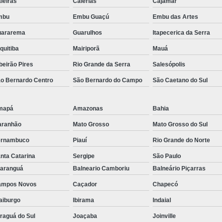
ieiras
Caierias
Cajamar
Suporte Mão Francesa
Parafuso
mbu
Embu Guaçú
Embu das Artes
Parafuso 6mm Sextavado
Parafus
uararema
Guarulhos
Itapecerica da Serra
Parafuso Sextavado 12mm
Parafu
quitiba
Mairiporã
Mauá
Parafuso Sextavado com 
beirão Pires
Rio Grande da Serra
Salesópolis
Parafuso Se
o Bernardo Centro
São Bernardo do Campo
São Caetano do Sul
mapá
Amazonas
Bahia
aranhão
Mato Grosso
Mato Grosso do Sul
ernambuco
Piauí
Rio Grande do Norte
nta Catarina
Sergipe
São Paulo
aranguá
Balneario Camboriu
Balneário Piçarras
ampos Novos
Caçador
Chapecó
aiburgo
Ibirama
Indaial
raguá do Sul
Joaçaba
Joinville