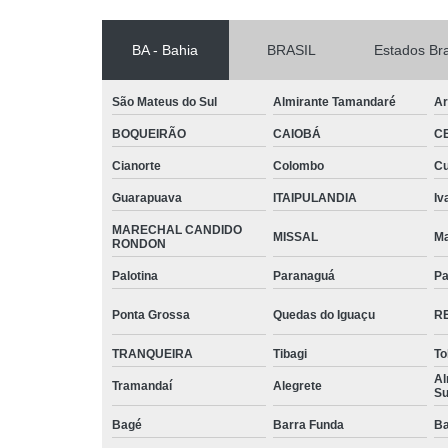
BA - Bahia
BRASIL
Estados Bra
São Mateus do Sul
Almirante Tamandaré
Ar
BOQUEIRÃO
CAIOBÁ
C
Cianorte
Colombo
Cu
Guarapuava
ITAIPULANDIA
Iv
MARECHAL CANDIDO
MISSAL
Ma
RONDON
Palotina
Paranaguá
Pa
Ponta Grossa
Quedas do Iguaçu
R
TRANQUEIRA
Tibagi
To
Al
Tramandaí
Alegrete
Su
Bagé
Barra Funda
Ba