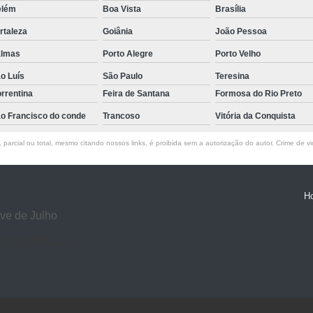
elém
Boa Vista
Brasília
rtaleza
Goiânia
João Pessoa
almas
Porto Alegre
Porto Velho
o Luís
São Paulo
Teresina
rrentina
Feira de Santana
Formosa do Rio Preto
o Francisco do conde
Trancoso
Vitória da Conquista
parcial ou total, mesmo citando nossos links, é proibida sem a autorização do autor. Crime de vi
H
ve de Julho
55-5129
(11)