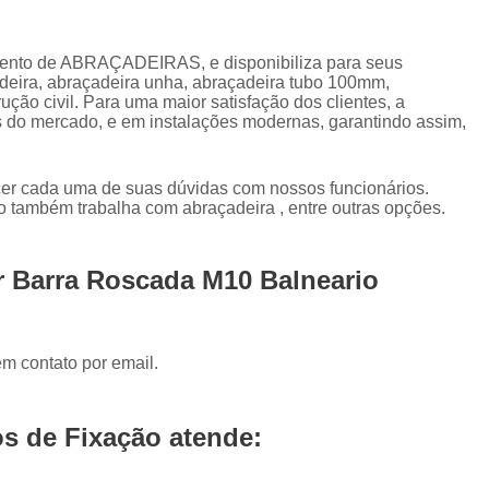
Abraçadeira para Tubos de 
Abraçadeira para Tubulação 
o de ABRAÇADEIRAS, e disponibiliza para seus
adeira, abraçadeira unha, abraçadeira tubo 100mm,
Abraçadeira Tubo de Aço
Abraçad
ução civil. Para uma maior satisfação dos clientes, a
Abraçadeira Copo 2
Abraçadei
s do mercado, e em instalações modernas, garantindo assim,
Abraçadeira em Tipo C
ecer cada uma de suas dúvidas com nossos funcionários.
Abraçadeira Tipo Cop
o também trabalha com abraçadeira , entre outras opções.
Abraçadeira Tipo Copo 2 P
Abraçadeira com Cunha Tipo D
r Barra Roscada M10 Balneario
Abraçadeira D com Parafuso
Abraçadeira Inox D
Abraçadei
em contato por email.
Abraçadeira Tipo D com Parafuso
Abraçadeira Tipo U
Abraçade
s de Fixação atende:
Abraçadeira Tipo U 4 Polega