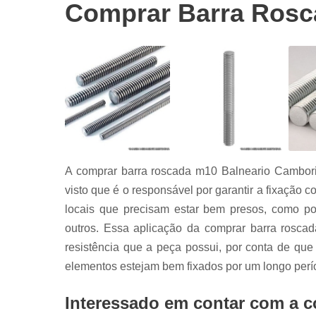
Abraçadeira
Comprar Barra Rosc
tipo u
Abraçadeira
unha
Abraçadeira
união
Barras
roscadas
Grampos c
A comprar barra roscada m10 Balneario Cambori
Grampos u
visto que é o responsável por garantir a fixação c
Mãos
locais que precisam estar bem presos, como por
francesas
outros. Essa aplicação da comprar barra rosca
Parafusos
sextavados
resistência que a peça possui, por conta de que
elementos estejam bem fixados por um longo perí
Interessado em contar com a c