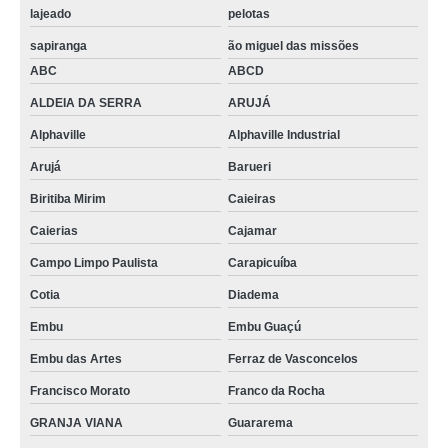
lajeado
pelotas
sapiranga
ão miguel das missões
ABC
ABCD
ALDEIA DA SERRA
ARUJÁ
Alphaville
Alphaville Industrial
Arujá
Barueri
Biritiba Mirim
Caieiras
Caierias
Cajamar
Campo Limpo Paulista
Carapicuíba
Cotia
Diadema
Embu
Embu Guaçú
Embu das Artes
Ferraz de Vasconcelos
Francisco Morato
Franco da Rocha
GRANJA VIANA
Guararema