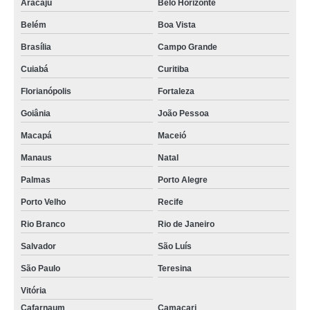
Aracaju
Belo Horizonte
Belém
Boa Vista
Brasília
Campo Grande
Cuiabá
Curitiba
Florianópolis
Fortaleza
Goiânia
João Pessoa
Macapá
Maceió
Manaus
Natal
Palmas
Porto Alegre
Porto Velho
Recife
Rio Branco
Rio de Janeiro
Salvador
São Luís
São Paulo
Teresina
Vitória
Cafarnaum
Camaçari