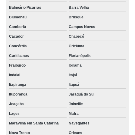
Balneário Piçarras
Barra Velha
Blumenau
Brusque
Camboriú
Campos Novos
Caçador
Chapecó
Concórdia
Criciúma
Curitibanos
Florianópolis
Fraiburgo
Ibirama
Indaial
Itajaí
Itapiranga
Itapoá
Ituporanga
Jaraguá do Sul
Joaçaba
Joinville
Lages
Mafra
Maravilha em Santa Catarina
Navegantes
Nova Trento
Orleans