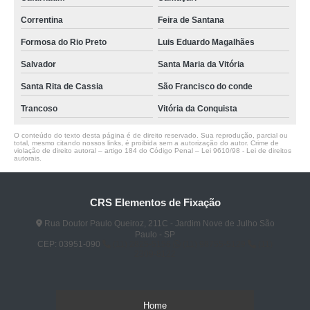
Correntina
Feira de Santana
Formosa do Rio Preto
Luis Eduardo Magalhães
Salvador
Santa Maria da Vitória
Santa Rita de Cassia
São Francisco do conde
Trancoso
Vitória da Conquista
O conteúdo do texto desta página é de direito reservado. Sua reprodução, parcial ou
total, mesmo citando nossos links, é proibida sem a autorização do autor. Crime de
violação de direito autoral – artigo 184 do Código Penal –
Lei 9610/98 - Lei de direitos
autorais
.
CRS Elementos de Fixação
Rua Doutor Paulo Queiroz, 211C - Jardim Nove de Julho São
Paulo - SP
CEP: 03951-090
(11) 2825-5156
(11) 98755-5129
(11)
2309-8122
Home