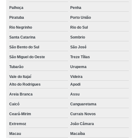
Palhoça
Penha
Piratuba
Porto União
Rio Negrinho
Rio do Sul
Santa Catarina
Sombrio
São Bento do Sul
São José
São Miguel do Oeste
Treze Tílias
Tubarão
Urupema
Vale do Itajaí
Videira
Alto do Rodrigues
Apodi
Areia Branca
Assu
Caicó
Canguaretama
Ceará-Mirim
Currais Novos
Extremoz
João Câmara
Macau
Macaíba