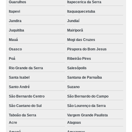
Guarulhos
Itapecerica da Serra
Itapevi
Itaquaquecetuba
Jandira
Jundiaí
Juquitiba
Mairiporã
Mauá
Mogi das Cruzes
Osasco
Pirapora do Bom Jesus
Poá
Ribeirão Pires
Rio Grande da Serra
Salesópolis
Santa Isabel
Santana de Parnaíba
Santo André
Suzano
São Bernardo Centro
São Bernardo do Campo
São Caetano do Sul
São Lourenço da Serra
Taboão da Serra
Vargem Grande Paulista
Acre
Alagoas