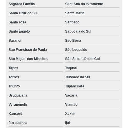
Sagrada Família
Sant'Ana do livramento
Santa Cruz do Sul
Santa Maria
Santa rosa
Santiago
Santo ângelo
Sapucaia do Sul
Sarandi
São Borja
São Francisco de Paula
São Leopoldo
São Miguel das Missões
São Sebastião do Caí
Tapes
Taquari
Torres
Trindade do Sul
Triunfo
Tupanciretã
Uruguaiana
Vacaria
Veranópolis
Viamão
Xanxerê
Xaxim
farroupinha
ijuí