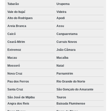
Tubarão
Urupema
Vale do Itajaí
Videira
Alto do Rodrigues
Apodi
Areia Branca
Assu
Caicó
Canguaretama
Ceará-Mirim
Currais Novos
Extremoz
João Câmara
Macau
Macaíba
Mossoró
Natal
Nova Cruz
Parnamirim
Pau dos Ferros
Rio Grande do Norte
Santa Cruz
São Gonçalo do Amarante
São José de Mipibu
Touros
Angra dos Reis
Baixada Fluminense