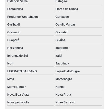
Estancia Velha
Estação
Farroupilha
Flores da Cunha
Frederico Westphalen
Garibalde
Garibaldi
Getúlio Vargas
Gramado
Gravataí
Guaporé
Guaíba
Horizontina
Imigrante
Ipiranga do Sul
Itajaí
Ivoti
Jacutinga
LIBERATO SALZANO
Lajeado do Bugre
Mata
Montenegro
Morro Reuter
Nonoai
Nova Boa Vista
Nova Prata
Nova petropolis
Novo Barreiro