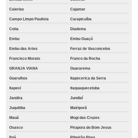
Caierias
Cajamar
Campo Limpo Paulista
Carapicuíba
Cotia
Diadema
Embu
Embu Guaçú
Embu das Artes
Ferraz de Vasconcelos
Francisco Morato
Franco da Rocha
GRANJA VIANA
Guararema
Guarulhos
Itapecerica da Serra
Itapevi
Itaquaquecetuba
Jandira
Jundiaí
Juquitiba
Mairiporã
Mauá
Mogi das Cruzes
Osasco
Pirapora do Bom Jesus
Poá
Ribeirão Pires