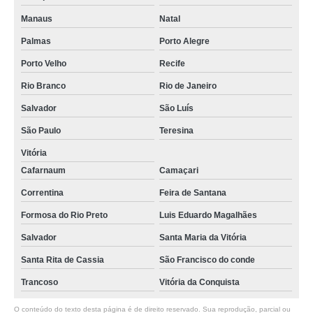
Manaus
Natal
Palmas
Porto Alegre
Porto Velho
Recife
Rio Branco
Rio de Janeiro
Salvador
São Luís
São Paulo
Teresina
Vitória
Cafarnaum
Camaçari
Correntina
Feira de Santana
Formosa do Rio Preto
Luis Eduardo Magalhães
Salvador
Santa Maria da Vitória
Santa Rita de Cassia
São Francisco do conde
Trancoso
Vitória da Conquista
O conteúdo do texto desta página é de direito reservado. Sua reprodução, parcial ou