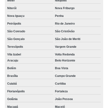
Méier
Nilópolis
Niterói
Nova Friburgo
Nova Iguaçu
Penha
Petrópolis
Rio de Janeiro
São Conrado
São Cristóvão
São Gonçalo
São João de Meriti
Teresópolis
Vargem Grande
Vila Izabel
Volta Redonda
Aracaju
Belo Horizonte
Belém
Boa Vista
Brasília
Campo Grande
Cuiabá
Curitiba
Florianópolis
Fortaleza
Goiânia
João Pessoa
Macapá
Maceió