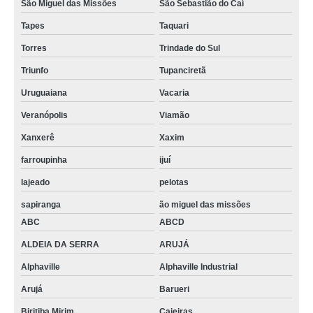
São Miguel das Missões
São Sebastião do Caí
Tapes
Taquari
Torres
Trindade do Sul
Triunfo
Tupanciretã
Uruguaiana
Vacaria
Veranópolis
Viamão
Xanxerê
Xaxim
farroupinha
ijuí
lajeado
pelotas
sapiranga
ão miguel das missões
ABC
ABCD
ALDEIA DA SERRA
ARUJÁ
Alphaville
Alphaville Industrial
Arujá
Barueri
Biritiba Mirim
Caieiras