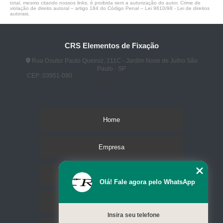
total, mesmo citando nossos links, é proibida sem a autorização do autor. Crime de
violação de direito autoral – artigo 184 do Código Penal –
Lei 9610/98 - Lei de direitos
autorais
.
CRS Elementos de Fixação
Rua Doutor Paulo Queiroz, 211C - Jardim Nove de Julho São
Paulo - SP
CEP: 03951-090
(11) 2825-5156
(11) 98755-5129
(11)
2309-8122
Home
Empresa
Missão
Olá! Fale agora pelo WhatsApp
Serviços
Insira seu telefone