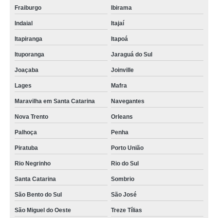
Fraiburgo
Ibirama
Indaial
Itajaí
Itapiranga
Itapoá
Ituporanga
Jaraguá do Sul
Joaçaba
Joinville
Lages
Mafra
Maravilha em Santa Catarina
Navegantes
Nova Trento
Orleans
Palhoça
Penha
Piratuba
Porto União
Rio Negrinho
Rio do Sul
Santa Catarina
Sombrio
São Bento do Sul
São José
São Miguel do Oeste
Treze Tílias