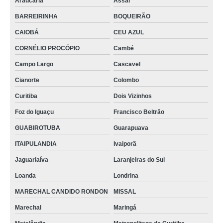
Araucária
Assaí
BARREIRINHA
BOQUEIRÃO
CAIOBÁ
CEU AZUL
CORNÉLIO PROCÓPIO
Cambé
Campo Largo
Cascavel
Cianorte
Colombo
Curitiba
Dois Vizinhos
Foz do Iguaçu
Francisco Beltrão
GUABIROTUBA
Guarapuava
ITAIPULANDIA
Ivaiporã
Jaguariaíva
Laranjeiras do Sul
Loanda
Londrina
MARECHAL CANDIDO RONDON
MISSAL
Marechal
Maringá