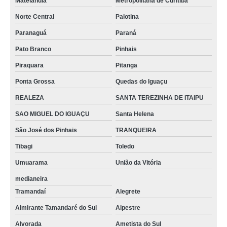
Matelândia
Metropolitana de Curitiba
Norte Central
Palotina
Paranaguá
Paraná
Pato Branco
Pinhais
Piraquara
Pitanga
Ponta Grossa
Quedas do Iguaçu
REALEZA
SANTA TEREZINHA DE ITAIPU
SAO MIGUEL DO IGUAÇU
Santa Helena
São José dos Pinhais
TRANQUEIRA
Tibagi
Toledo
Umuarama
União da Vitória
medianeira
Tramandaí
Alegrete
Almirante Tamandaré do Sul
Alpestre
Alvorada
Ametista do Sul