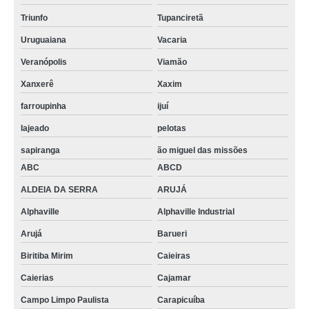
Triunfo
Tupanciretã
Uruguaiana
Vacaria
Veranópolis
Viamão
Xanxerê
Xaxim
farroupinha
ijuí
lajeado
pelotas
sapiranga
ão miguel das missões
ABC
ABCD
ALDEIA DA SERRA
ARUJÁ
Alphaville
Alphaville Industrial
Arujá
Barueri
Biritiba Mirim
Caieiras
Caierias
Cajamar
Campo Limpo Paulista
Carapicuíba