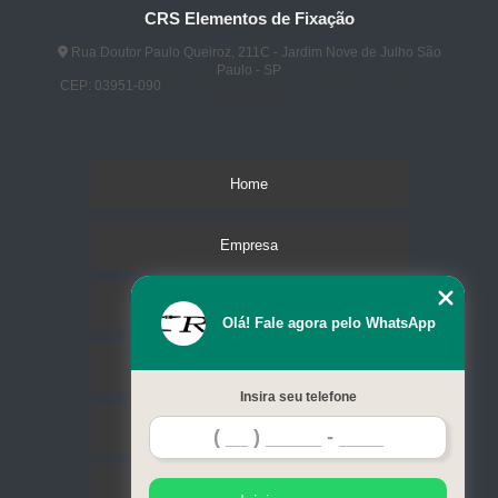
CRS Elementos de Fixação
Rua Doutor Paulo Queiroz, 211C - Jardim Nove de Julho São
Paulo - SP
CEP: 03951-090
(11) 2825-5156
(11) 98755-5129
(11)
2309-8122
Home
Empresa
Missão
Olá! Fale agora pelo WhatsApp
Serviços
Insira seu telefone
Contato
Mapa do site