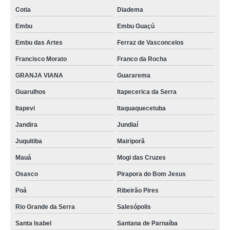
Cotia
Diadema
Embu
Embu Guaçú
Embu das Artes
Ferraz de Vasconcelos
Francisco Morato
Franco da Rocha
GRANJA VIANA
Guararema
Guarulhos
Itapecerica da Serra
Itapevi
Itaquaquecetuba
Jandira
Jundiaí
Juquitiba
Mairiporã
Mauá
Mogi das Cruzes
Osasco
Pirapora do Bom Jesus
Poá
Ribeirão Pires
Rio Grande da Serra
Salesópolis
Santa Isabel
Santana de Parnaíba