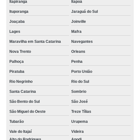
Itapiranga
Itapoá
Ituporanga
Jaraguá do Sul
Joaçaba
Joinville
Lages
Mafra
Maravilha em Santa Catarina
Navegantes
Nova Trento
Orleans
Palhoça
Penha
Piratuba
Porto União
Rio Negrinho
Rio do Sul
Santa Catarina
Sombrio
São Bento do Sul
São José
São Miguel do Oeste
Treze Tílias
Tubarão
Urupema
Vale do Itajaí
Videira
Alto do Rodrigues
Apodi