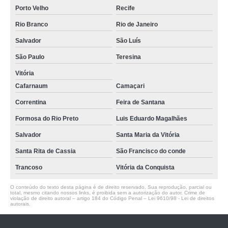
Porto Velho
Recife
Rio Branco
Rio de Janeiro
Salvador
São Luís
São Paulo
Teresina
Vitória
Cafarnaum
Camaçari
Correntina
Feira de Santana
Formosa do Rio Preto
Luis Eduardo Magalhães
Salvador
Santa Maria da Vitória
Santa Rita de Cassia
São Francisco do conde
Trancoso
Vitória da Conquista
O conteúdo do texto desta página é de direito reservado. Sua reprodução, parcial ou
total, mesmo citando nossos links, é proibida sem a autorização do autor. Crime de
violação de direito autoral – artigo 184 do Código Penal –
Lei 9610/98 - Lei de direitos
autorais
.