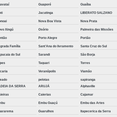
avataí
Guaporé
Guaíba
oti
Jacutinga
LIBERATO SALZANO
noai
Nova Boa Vista
Nova Prata
vo Xingú
Osório
Palmeira das Missões
ntão
Porto Alegre
Portão
grada Família
Sant'Ana do livramento
Santa Cruz do Sul
pucaia do Sul
Sarandi
São Borja
pes
Taquari
Torres
caria
Veranópolis
Viamão
jeado
pelotas
sapiranga
LDEIA DA SERRA
ARUJÁ
Alphaville
ieiras
Caierias
Cajamar
mbu
Embu Guaçú
Embu das Artes
uararema
Guarulhos
Itapecerica da Serra