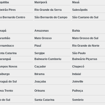
quitiba
Mairiporã
Mauá
beirão Pires
Rio Grande da Serra
Salesópolis
o Bernardo Centro
São Bernardo do Campo
São Caetano do Sul
mapá
Amazonas
Bahia
aranhão
Mato Grosso
Mato Grosso do Sul
ernambuco
Piauí
Rio Grande do Norte
nta Catarina
Sergipe
São Paulo
aranguá
Balneario Camboriu
Balneário Piçarras
ampos Novos
Caçador
Chapecó
aiburgo
Ibirama
Indaial
raguá do Sul
Joaçaba
Joinville
va Trento
Orleans
Palhoça
o do Sul
Santa Catarina
Sombrio