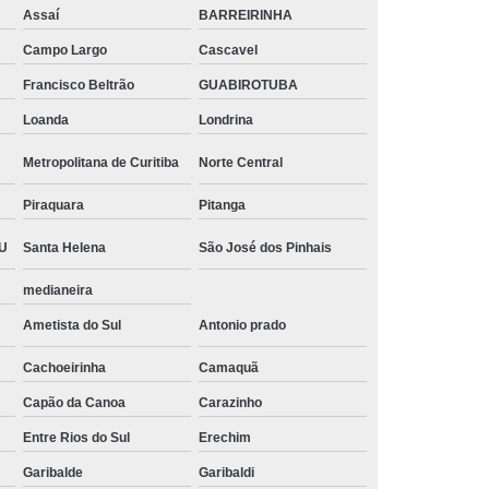
Assaí
BARREIRINHA
 10mm Sextavado
Parafuso 12mm Sextavado
Campo Largo
Cascavel
o 8mm Sextavado
Parafuso Sextavado 10mm
Francisco Beltrão
GUABIROTUBA
so Sextavado 6mm
Parafuso Sextavado 8mm
Loanda
Londrina
Porca
Parafuso Sextavado Interno
Metropolitana de Curitiba
Norte Central
xtavado Rosca Inteira
Piraquara
Pitanga
U
Santa Helena
São José dos Pinhais
medianeira
Ametista do Sul
Antonio prado
Cachoeirinha
Camaquã
Capão da Canoa
Carazinho
Entre Rios do Sul
Erechim
Garibalde
Garibaldi