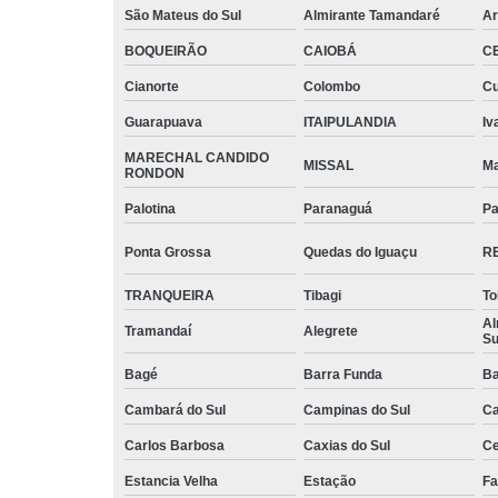
São Mateus do Sul
Almirante Tamandaré
Ar
BOQUEIRÃO
CAIOBÁ
C
Cianorte
Colombo
Cu
Guarapuava
ITAIPULANDIA
Iv
MARECHAL CANDIDO
MISSAL
Ma
RONDON
Palotina
Paranaguá
Pa
Ponta Grossa
Quedas do Iguaçu
R
TRANQUEIRA
Tibagi
To
Al
Tramandaí
Alegrete
Su
Bagé
Barra Funda
Ba
Cambará do Sul
Campinas do Sul
C
Carlos Barbosa
Caxias do Sul
Ce
Estancia Velha
Estação
Fa