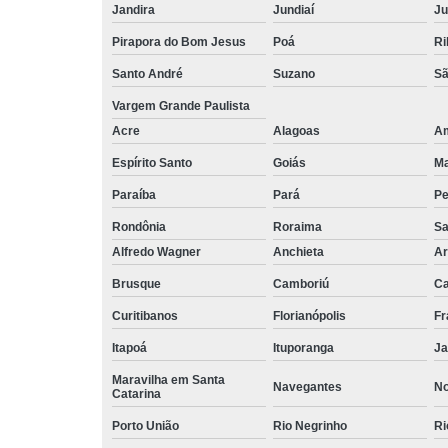
Jandira
Jundiaí
Ju
Pirapora do Bom Jesus
Poá
Ri
Santo André
Suzano
Sã
Vargem Grande Paulista
Acre
Alagoas
A
Espírito Santo
Goiás
M
Paraíba
Pará
P
Rondônia
Roraima
Sa
Alfredo Wagner
Anchieta
Ar
Brusque
Camboriú
C
Curitibanos
Florianópolis
Fr
Itapoá
Ituporanga
Ja
Maravilha em Santa
Navegantes
No
Catarina
Porto União
Rio Negrinho
Ri