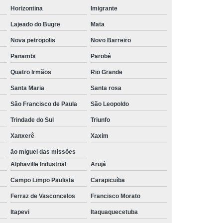
Horizontina
Imigrante
Lajeado do Bugre
Mata
Nova petropolis
Novo Barreiro
Panambi
Parobé
Quatro Irmãos
Rio Grande
Santa Maria
Santa rosa
São Francisco de Paula
São Leopoldo
Trindade do Sul
Triunfo
Xanxerê
Xaxim
ão miguel das missões
Alphaville Industrial
Arujá
Campo Limpo Paulista
Carapicuíba
Ferraz de Vasconcelos
Francisco Morato
Itapevi
Itaquaquecetuba