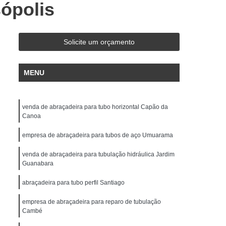
ópolis
ra Grampo Tipo U 1/4
Abraçadeira Grampo U
Abraçadeira Grampo U Vergalhão
ampo 3/4
Abraçadeira Tipo Grampo
Solicite um orçamento
o U
Abraçadeira de Tipo Omega
MENU
adeira Omega 100 Mm
Abraçadeira Omega 2
deira Omega 3/4
Abraçadeira Omega 35mm
venda de abraçadeira para tubo horizontal Capão da
0mm
Abraçadeira Omega Dupla
Canoa
ega
Abraçadeira Tipo Omega 3
empresa de abraçadeira para tubos de aço Umuarama
 3/4
Abraçadeira Fixação Tubos
venda de abraçadeira para tubulação hidráulica Jardim
bulação
Abraçadeira para Tubo 100mm
Guanabara
Abraçadeira para Tubo de Ferro Fundido
abraçadeira para tubo perfil Santiago
lico
Abraçadeira para Tubo Horizontal
empresa de abraçadeira para reparo de tubulação
Cambé
fil
Abraçadeira para Tubo Vertical