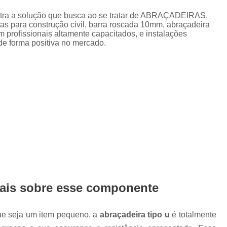
Abraçadeira para Tubos de 
 a solução que busca ao se tratar de ABRAÇADEIRAS.
Abraçadeira para Tubulação 
s para construção civil, barra roscada 10mm, abraçadeira
 profissionais altamente capacitados, e instalações
Abraçadeira Tubo de Aço
Abraçad
de forma positiva no mercado.
Abraçadeira Copo 2
Abraçadei
Abraçadeira em Tipo C
Abraçadeira Tipo Cop
Abraçadeira Tipo Copo 2 P
Abraçadeira com Cunha Tipo D
Abraçadeira D com Parafuso
Abraçadeira Inox D
Abraçadei
Abraçadeira Tipo D com Parafuso
mais sobre esse componente
Abraçadeira Tipo U
Abraçade
Abraçadeira Tipo U 4 Polega
ue seja um item pequeno, a
abraçadeira tipo u
é totalmente