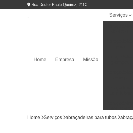
Rua Doutor Paulo Queiroz, 211C
Serviços
Abraçadeira
do tipo u
Abraçadeira
gota
Abraçadeira
Home
Empresa
Missão
grampos
Abraçadeira
omega
Abraçadeira
para tubos
Abraçadeira
tipo copo
Home
Serviços
abraçadeiras para tubos
abraç
Abraçadeira
tipo d