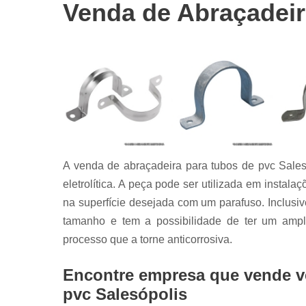
Abraçadeira
Venda de Abraçadeir
tipo u
Abraçadeira
unha
Abraçadeira
união
Barras
roscadas
Grampos c
A venda de abraçadeira para tubos de pvc Sales
Grampos u
eletrolítica. A peça pode ser utilizada em instala
Mãos
na superfície desejada com um parafuso. Inclusi
francesas
tamanho e tem a possibilidade de ter um ampl
Parafusos
sextavados
processo que a torne anticorrosiva.
Encontre empresa que vende v
pvc Salesópolis