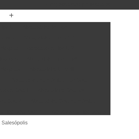
(11) 2825-5156
(11) 98755-5129
Tipo U
Abraçadeira do Tipo U
 Rosca
Abraçadeira Tipo U 1 2
Polegada
Abraçadeira Tipo U 2
olegadas
Abraçadeira Tipo U 3/4
Polegadas
Abraçadeira U Perfil
 U
Abraçadeira Econômica Tipo Gota
adeira Gota 1
Abraçadeira Gota 3/4
ira Gota 6
Abraçadeira Gota Econômica
ra Tipo Gota 150mm
Abraçadeira Tipo Gota 3
Abraçadeira de Grampo para Cano
 Salesópolis
ira Grampo 4mm
Abraçadeira Grampo 6mm