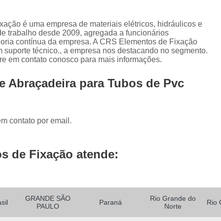
Barra Roscada Inox
Barr
ação é uma empresa de materiais elétricos, hidráulicos e
Barra Roscada M20
Barra Rosca
e trabalho desde 2009, agregada a funcionários
oria contínua da empresa. A CRS Elementos de Fixação
Grampo C de Fixação
Gram
m suporte técnico., a empresa nos destacando no segmento.
re em contato conosco para mais informações.
Grampo com Balancim C
Gramp
e Abraçadeira para Tubos de Pvc
Grampo em C
Grampo T
Grampo de Fixação Tipo 
Grampo Tipo U Inox
Gr
em contato por email.
Grampo U com Rosca
Gr
Grampo U para Tubo
Gra
s de Fixação atende:
Mão Francesa
Mão Fra
Mão Francesa 50cm de
GRANDE SÃO
Rio Grande do
Mão Francesa de Ferro 30c
sil
Paraná
Rio 
PAULO
Norte
Mão Francesa em Ferro
Mão F