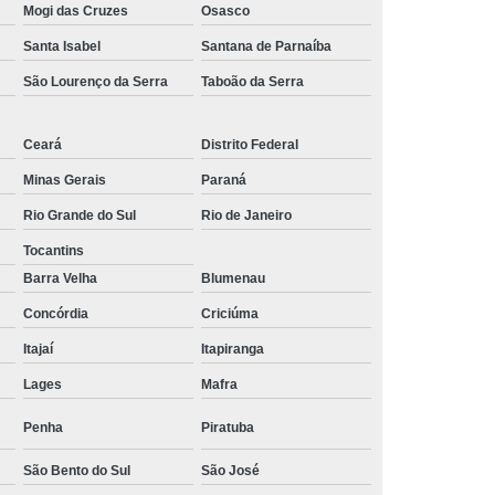
Mogi das Cruzes
Osasco
Santa Isabel
Santana de Parnaíba
São Lourenço da Serra
Taboão da Serra
Ceará
Distrito Federal
Minas Gerais
Paraná
Rio Grande do Sul
Rio de Janeiro
Tocantins
Barra Velha
Blumenau
Concórdia
Criciúma
Itajaí
Itapiranga
Lages
Mafra
Penha
Piratuba
São Bento do Sul
São José