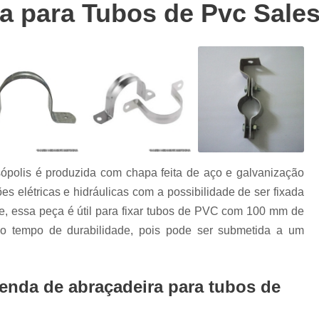
s
a para Tubos de Pvc Sales
Abraçadeira Grampo C
Abraçadei
Abraçadeira Grampo U 4
s
Abraçadeira Tipo D com Gr
s
Abraçadeira Tipo Gramp
Abraçadeira Omega 10 Mm
Abraç
Abraçadeira Omega 2 1 2
Abraça
Abraçadeira Omega 4
ópolis é produzida com chapa feita de aço e galvanização
Abraçadeira Tipo Om
ções elétricas e hidráulicas com a possibilidade de ser fixada
Abraçadeira Tipo Omega
ve, essa peça é útil para fixar tubos de PVC com 100 mm de
Abraçadeira para Reparo de Tu
o tempo de durabilidade, pois pode ser submetida a um
Abraçadeira para Tubo Copo
Abraçadeira para Tubo Hidráu
enda de abraçadeira para tubos de
Abraçadeira para Tubo Per