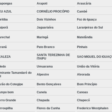
apongas
Arapoti
Araucária
Suporte Mão Francesa
Parafuso
EU AZUL
CORNÉLIO PROCÓPIO
Cambé
Parafuso 6mm Sextavado
Parafus
ritiba
Dois Vizinhos
Foz do Iguaçu
Parafuso Sextavado 12mm
Parafu
aiporã
Jaguariaíva
Laranjeiras do Sul
Parafuso Sextavado com 
rechal
Maringá
Matelândia
Parafuso Se
raná
Pato Branco
Pinhais
SANTA TEREZINHA DE
EALEZA
SAO MIGUEL DO IGUAÇ
ITAIPU
ledo
Umuarama
União da Vitória
mirante Tamandaré do
Alpestre
Alvorada
l
rão do Cotegipe
Bento Gonçalves
Bom Princípio
ampo bom
Canela
Canoas
rro Grande
Chapada
Chapecó
rroupilha
Flores da Cunha
Frederico Westphalen