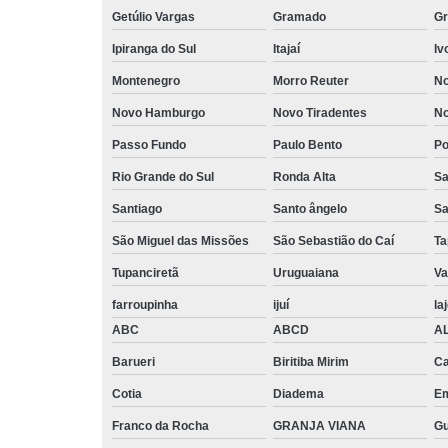
Getúlio Vargas
Gramado
Gr
Ipiranga do Sul
Itajaí
Iv
Montenegro
Morro Reuter
No
Novo Hamburgo
Novo Tiradentes
No
Passo Fundo
Paulo Bento
Po
Rio Grande do Sul
Ronda Alta
Sa
Santiago
Santo ângelo
Sa
São Miguel das Missões
São Sebastião do Caí
Ta
Tupanciretã
Uruguaiana
Va
farroupinha
ijuí
la
ABC
ABCD
A
Barueri
Biritiba Mirim
Ca
Cotia
Diadema
E
Franco da Rocha
GRANJA VIANA
G