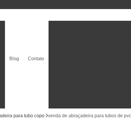
s
Abraçadeira de Metal 
Abraçadeira em U com
s
Abraçadeira Tipo U 1 
Abraçadeira Tipo U 2 P
s
Blog
Contato
Abraçadeira Tipo U 3 
s
Abraçadeira Vergalhão Tipo
Abraçadeira Gota
Abraç
s
Abraçadeira Gota 4
Abraçade
s
Abraçadeira Tipo Gota
Abraçadei
Abraçadeira Tipo Gota 4
adeira para tubo copo
venda de abraçadeira para tubos de pvc
s
Abraçadeira Grampo
Abraçade