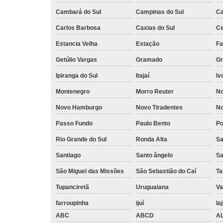
Cambará do Sul
Campinas do Sul
C
Carlos Barbosa
Caxias do Sul
Ce
Estancia Velha
Estação
Fa
Getúlio Vargas
Gramado
Gr
Ipiranga do Sul
Itajaí
Iv
Montenegro
Morro Reuter
No
Novo Hamburgo
Novo Tiradentes
No
Passo Fundo
Paulo Bento
Po
Rio Grande do Sul
Ronda Alta
Sa
Santiago
Santo ângelo
Sa
São Miguel das Missões
São Sebastião do Caí
Ta
Tupanciretã
Uruguaiana
Va
farroupinha
ijuí
la
ABC
ABCD
A