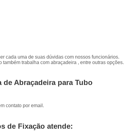
Abraçadeira Tipo U Quad
Abraçadeira Tipo U Vergalhão
Abraçadeira 3/4 Unha
Abraçad
Abraçadeira Tipo Unha com Bas
Abraçadeira Unha
Abraçadeir
Abraçadeira Unha com Bas
ecer cada uma de suas dúvidas com nossos funcionários.
o também trabalha com abraçadeira , entre outras opções.
Abraçadeira de União
Abraçadeira de União Vertica
 de Abraçadeira para Tubo
Abraçadeira Tipo União 
Abraçadeira União Horizon
Abraçadeira União Horizontal 
em contato por email.
Abraçadeira União Horizo
Barra 1 Polegada Roscada
s de Fixação atende:
Barra Roscada 1 Polegada
B