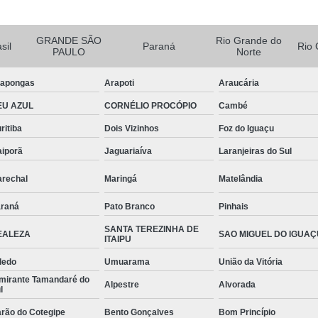
Barra Roscada Inox
Barr
GRANDE SÃO
Rio Grande do
Barra Roscada M20
Barra Rosca
sil
Paraná
Rio 
PAULO
Norte
Grampo C de Fixação
Gram
apongas
Arapoti
Araucária
Grampo com Balancim C
Gramp
EU AZUL
CORNÉLIO PROCÓPIO
Cambé
Grampo em C
Grampo T
ritiba
Dois Vizinhos
Foz do Iguaçu
Grampo de Fixação Tipo 
aiporã
Jaguariaíva
Laranjeiras do Sul
Grampo Tipo U Inox
Gr
rechal
Maringá
Matelândia
Grampo U com Rosca
Gr
raná
Pato Branco
Pinhais
Grampo U para Tubo
Gra
SANTA TEREZINHA DE
EALEZA
SAO MIGUEL DO IGUAÇ
Mão Francesa
Mão Fra
ITAIPU
Mão Francesa 50cm de
ledo
Umuarama
União da Vitória
mirante Tamandaré do
Alpestre
Alvorada
Mão Francesa de Ferro 30c
l
Mão Francesa em Ferro
Mão F
rão do Cotegipe
Bento Gonçalves
Bom Princípio