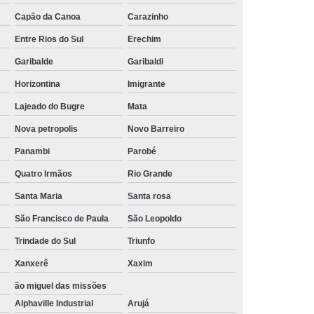
 10mm Sextavado
Parafuso 12mm Sextavado
Capão da Canoa
Carazinho
Entre Rios do Sul
Erechim
o 8mm Sextavado
Parafuso Sextavado 10mm
Garibalde
Garibaldi
so Sextavado 6mm
Parafuso Sextavado 8mm
Horizontina
Imigrante
Porca
Parafuso Sextavado Interno
Lajeado do Bugre
Mata
xtavado Rosca Inteira
Nova petropolis
Novo Barreiro
Panambi
Parobé
Quatro Irmãos
Rio Grande
Santa Maria
Santa rosa
São Francisco de Paula
São Leopoldo
Trindade do Sul
Triunfo
Xanxerê
Xaxim
ão miguel das missões
Alphaville Industrial
Arujá