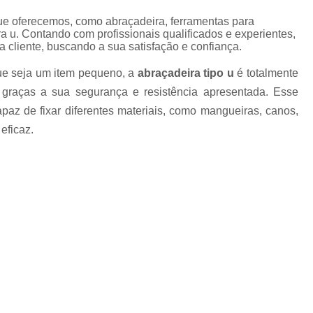
Abraçadeira para Tubos de 
ue oferecemos, como abraçadeira, ferramentas para
Abraçadeira para Tubulação 
a u. Contando com profissionais qualificados e experientes,
cliente, buscando a sua satisfação e confiança.
Abraçadeira Tubo de Aço
Abraçad
ue seja um item pequeno, a
abraçadeira tipo u
é totalmente
Abraçadeira Copo 2
Abraçadei
so graças a sua segurança e resistência apresentada. Esse
Abraçadeira em Tipo C
apaz de fixar diferentes materiais, como mangueiras, canos,
Abraçadeira Tipo Cop
eficaz.
Abraçadeira Tipo Copo 2 P
Abraçadeira com Cunha Tipo D
Abraçadeira D com Parafuso
Abraçadeira Inox D
Abraçadei
Abraçadeira Tipo D com Parafuso
Abraçadeira Tipo U
Abraçade
Abraçadeira Tipo U 4 Polega