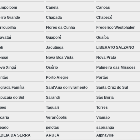
Suporte Mão Francesa
Parafuso
ampo bom
Canela
Canoas
rro Grande
Chapada
Chapecó
Parafuso 6mm Sextavado
Parafus
rroupilha
Flores da Cunha
Frederico Westphalen
Parafuso Sextavado 12mm
Parafu
avataí
Guaporé
Guaíba
Parafuso Sextavado com 
oti
Jacutinga
LIBERATO SALZANO
Parafuso Se
noai
Nova Boa Vista
Nova Prata
vo Xingú
Osório
Palmeira das Missões
ntão
Porto Alegre
Portão
grada Família
Sant'Ana do livramento
Santa Cruz do Sul
pucaia do Sul
Sarandi
São Borja
pes
Taquari
Torres
caria
Veranópolis
Viamão
jeado
pelotas
sapiranga
LDEIA DA SERRA
ARUJÁ
Alphaville