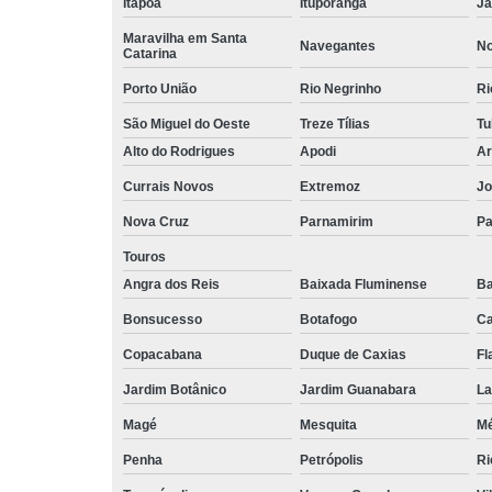
Itapoá
Ituporanga
Ja
Maravilha em Santa
Navegantes
No
Catarina
Porto União
Rio Negrinho
Ri
São Miguel do Oeste
Treze Tílias
Tu
Alto do Rodrigues
Apodi
Ar
Currais Novos
Extremoz
Jo
Nova Cruz
Parnamirim
Pa
Touros
Angra dos Reis
Baixada Fluminense
Ba
Bonsucesso
Botafogo
Ca
Copacabana
Duque de Caxias
Fl
Jardim Botânico
Jardim Guanabara
La
Magé
Mesquita
Mé
Penha
Petrópolis
Ri