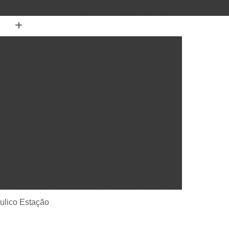
(11) 2825-5156
(11) 98755-5129
Tipo U
Abraçadeira do Tipo U
 Rosca
Abraçadeira Tipo U 1 2
Polegada
Abraçadeira Tipo U 2
olegadas
Abraçadeira Tipo U 3/4
Polegadas
Abraçadeira U Perfil
 U
Abraçadeira Econômica Tipo Gota
adeira Gota 1
Abraçadeira Gota 3/4
ira Gota 6
Abraçadeira Gota Econômica
ra Tipo Gota 150mm
Abraçadeira Tipo Gota 3
Abraçadeira de Grampo para Cano
ulico Estação
ira Grampo 4mm
Abraçadeira Grampo 6mm