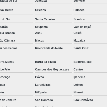
raguá do Sul
Joaçaba
Joinville
va Trento
Orleans
Palhoça
o do Sul
Santa Catarina
Sombrio
barão
Urupema
Vale do Itajaí
eia Branca
Assu
Caicó
ão Câmara
Macau
Macaíba
u dos Ferros
Rio Grande do Norte
Santa Cruz
rra Mansa
Barra da Tijuca
Belford Roxo
bo Frio
Campos dos Goytacazes
Centro
amengo
Gávea
Ipanema
goa
Laranjeiras
Leblon
ier
Nilópolis
Niterói
o de Janeiro
São Conrado
São Cristóvão