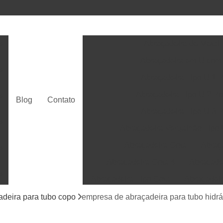
s
Abraçadeira de Metal 
Abraçadeira em U com
s
Abraçadeira Tipo U 1 
Abraçadeira Tipo U 2 P
s
Blog
Contato
Abraçadeira Tipo U 3 
s
Abraçadeira Vergalhão Tipo
Abraçadeira Gota
Abraç
s
Abraçadeira Gota 4
Abraçade
s
Abraçadeira Tipo Gota
Abraçadei
Abraçadeira Tipo Gota 4
adeira para tubo copo
empresa de abraçadeira para tubo hidrá
s
Abraçadeira Grampo
Abraçade