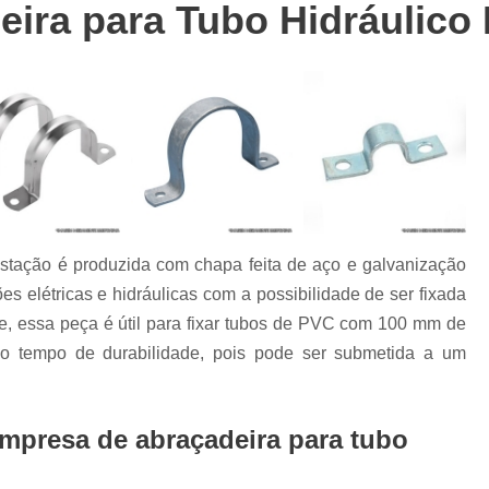
s
ira para Tubo Hidráulico
Abraçadeira Grampo C
Abraçadei
Abraçadeira Grampo U 4
s
Abraçadeira Tipo D com Gr
s
Abraçadeira Tipo Gramp
Abraçadeira Omega 10 Mm
Abraç
Abraçadeira Omega 2 1 2
Abraça
Abraçadeira Omega 4
Estação é produzida com chapa feita de aço e galvanização
Abraçadeira Tipo Om
ções elétricas e hidráulicas com a possibilidade de ser fixada
Abraçadeira Tipo Omega
ve, essa peça é útil para fixar tubos de PVC com 100 mm de
Abraçadeira para Reparo de Tu
o tempo de durabilidade, pois pode ser submetida a um
Abraçadeira para Tubo Copo
Abraçadeira para Tubo Hidráu
mpresa de abraçadeira para tubo
Abraçadeira para Tubo Per