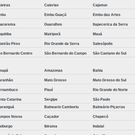
ieiras
Caierias
Cajamar
mbu
Embu Guaçú
Embu das Artes
uararema
Guarulhos
Itapecerica da Serra
quitiba
Mairiporã
Mauá
beirão Pires
Rio Grande da Serra
Salesópolis
o Bernardo Centro
São Bernardo do Campo
São Caetano do Sul
mapá
Amazonas
Bahia
aranhão
Mato Grosso
Mato Grosso do Sul
ernambuco
Piauí
Rio Grande do Norte
nta Catarina
Sergipe
São Paulo
aranguá
Balneario Camboriu
Balneário Piçarras
ampos Novos
Caçador
Chapecó
aiburgo
Ibirama
Indaial