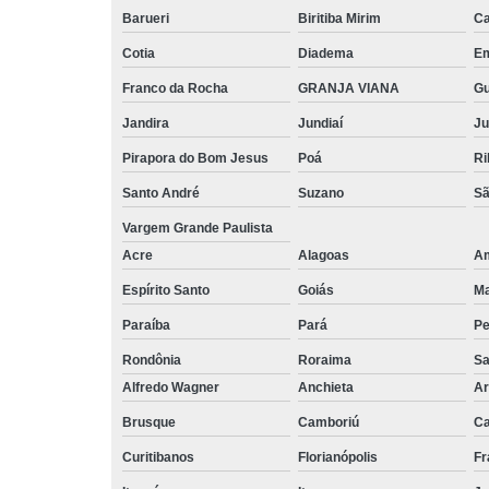
Barueri
Biritiba Mirim
Ca
Cotia
Diadema
E
Franco da Rocha
GRANJA VIANA
G
Jandira
Jundiaí
Ju
Pirapora do Bom Jesus
Poá
Ri
Santo André
Suzano
Sã
Vargem Grande Paulista
Acre
Alagoas
A
Espírito Santo
Goiás
M
Paraíba
Pará
P
Rondônia
Roraima
Sa
Alfredo Wagner
Anchieta
Ar
Brusque
Camboriú
C
Curitibanos
Florianópolis
Fr