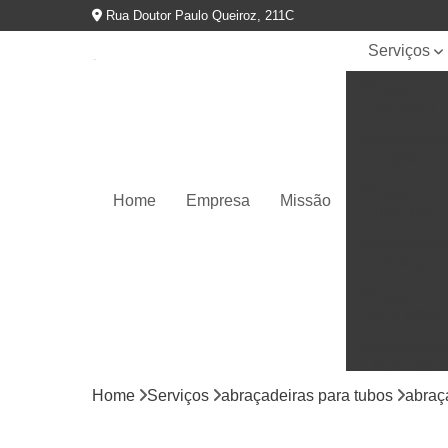
Rua Doutor Paulo Queiroz, 211C
Serviços
Abraçadeira
do tipo u
Abraçadeira
gota
Abraçadeira
Home
Empresa
Missão
grampos
Abraçadeira
omega
Abraçadeira
para tubos
Abraçadeira
tipo copo
Home
Serviços
abraçadeiras para tubos
abraç
Abraçadeira
tipo d