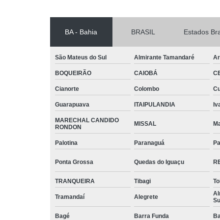
BA - Bahia
BRASIL
Estados Bra
São Mateus do Sul
Almirante Tamandaré
Ar
BOQUEIRÃO
CAIOBÁ
C
Cianorte
Colombo
Cu
Guarapuava
ITAIPULANDIA
Iv
MARECHAL CANDIDO
MISSAL
Ma
RONDON
Palotina
Paranaguá
Pa
Ponta Grossa
Quedas do Iguaçu
R
TRANQUEIRA
Tibagi
To
Al
Tramandaí
Alegrete
Su
Bagé
Barra Funda
Ba