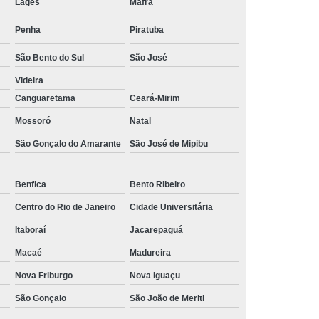
Lages
Mafra
Penha
Piratuba
São Bento do Sul
São José
Videira
Canguaretama
Ceará-Mirim
Mossoró
Natal
São Gonçalo do Amarante
São José de Mipibu
Benfica
Bento Ribeiro
Centro do Rio de Janeiro
Cidade Universitária
Itaboraí
Jacarepaguá
Macaé
Madureira
Nova Friburgo
Nova Iguaçu
São Gonçalo
São João de Meriti