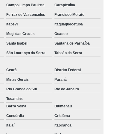
Campo Limpo Paulista
Carapicuíba
Ferraz de Vasconcelos
Francisco Morato
Itapevi
Itaquaquecetuba
Mogi das Cruzes
Osasco
Santa Isabel
Santana de Parnaíba
São Lourenço da Serra
Taboão da Serra
Ceará
Distrito Federal
Minas Gerais
Paraná
Rio Grande do Sul
Rio de Janeiro
Tocantins
Barra Velha
Blumenau
Concórdia
Criciúma
Itajaí
Itapiranga