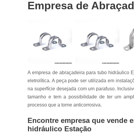
Abraçadeira
Empresa de Abraçade
tipo u
Abraçadeira
unha
Abraçadeira
união
Barras
roscadas
Grampos c
A empresa de abraçadeira para tubo hidráulico 
Grampos u
eletrolítica. A peça pode ser utilizada em instala
Mãos
na superfície desejada com um parafuso. Inclusi
francesas
tamanho e tem a possibilidade de ter um ampl
Parafusos
sextavados
processo que a torne anticorrosiva.
Encontre empresa que vende e
hidráulico Estação