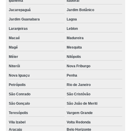
Ipanema
Itaboraí
Jacarepaguá
Jardim Botânico
Jardim Guanabara
Lagoa
Laranjeiras
Leblon
Macaé
Madureira
Magé
Mesquita
Méier
Nilópolis
Niterói
Nova Friburgo
Nova Iguaçu
Penha
Petrópolis
Rio de Janeiro
São Conrado
São Cristóvão
São Gonçalo
São João de Meriti
Teresópolis
Vargem Grande
Vila Izabel
Volta Redonda
Aracaju
Belo Horizonte