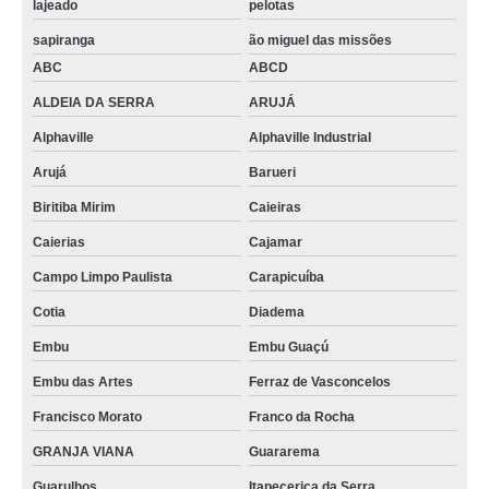
lajeado
pelotas
sapiranga
ão miguel das missões
ABC
ABCD
ALDEIA DA SERRA
ARUJÁ
Alphaville
Alphaville Industrial
Arujá
Barueri
Biritiba Mirim
Caieiras
Caierias
Cajamar
Campo Limpo Paulista
Carapicuíba
Cotia
Diadema
Embu
Embu Guaçú
Embu das Artes
Ferraz de Vasconcelos
Francisco Morato
Franco da Rocha
GRANJA VIANA
Guararema
Guarulhos
Itapecerica da Serra