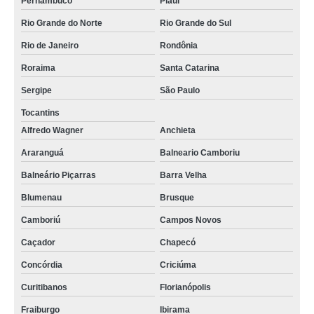
Pernambuco
Piauí
Rio Grande do Norte
Rio Grande do Sul
Rio de Janeiro
Rondônia
Roraima
Santa Catarina
Sergipe
São Paulo
Tocantins
Alfredo Wagner
Anchieta
Araranguá
Balneario Camboriu
Balneário Piçarras
Barra Velha
Blumenau
Brusque
Camboriú
Campos Novos
Caçador
Chapecó
Concórdia
Criciúma
Curitibanos
Florianópolis
Fraiburgo
Ibirama