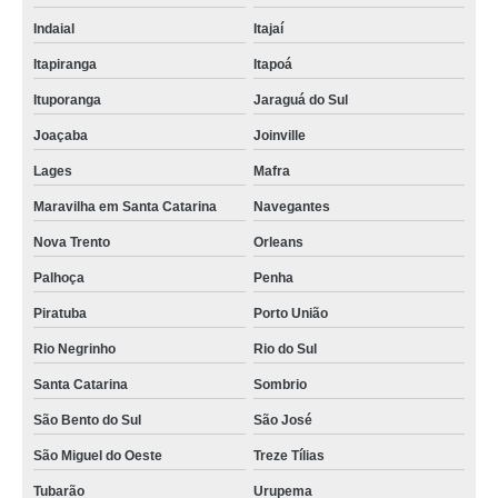
Indaial
Itajaí
Itapiranga
Itapoá
Ituporanga
Jaraguá do Sul
Joaçaba
Joinville
Lages
Mafra
Maravilha em Santa Catarina
Navegantes
Nova Trento
Orleans
Palhoça
Penha
Piratuba
Porto União
Rio Negrinho
Rio do Sul
Santa Catarina
Sombrio
São Bento do Sul
São José
São Miguel do Oeste
Treze Tílias
Tubarão
Urupema