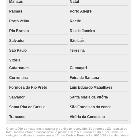
Manaus
Natal
Palmas
Porto Alegre
Porto Velho
Recife
Rio Branco
Rio de Janeiro
Salvador
São Luís
São Paulo
Teresina
Vitória
Cafarnaum
Camaçari
Correntina
Feira de Santana
Formosa do Rio Preto
Luis Eduardo Magalhães
Salvador
Santa Maria da Vitória
Santa Rita de Cassia
São Francisco do conde
Trancoso
Vitória da Conquista
O conteúdo do texto desta página é de direito reservado. Sua reprodução, parcial ou
total, mesmo citando nossos links, é proibida sem a autorização do autor. Crime de
violação de direito autoral – artigo 184 do Código Penal –
Lei 9610/98 - Lei de direitos