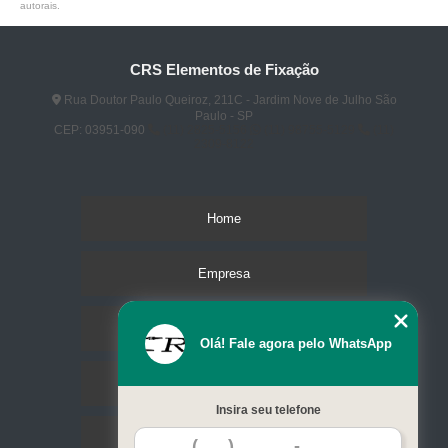
autorais
.
CRS Elementos de Fixação
Rua Doutor Paulo Queiroz, 211C - Jardim Nove de Julho São
Paulo - SP
CEP: 03951-090
(11) 2825-5156
(11) 98755-5129
(11)
2309-8122
Home
Empresa
Missão
Olá! Fale agora pelo WhatsApp
Serviços
Insira seu telefone
Contato