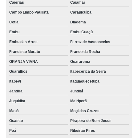
Caierias
Cajamar
Campo Limpo Paulista
Carapicuíba
Cotia
Diadema
Embu
Embu Guaçú
Embu das Artes
Ferraz de Vasconcelos
Francisco Morato
Franco da Rocha
GRANJA VIANA
Guararema
Guarulhos
Itapecerica da Serra
Itapevi
Itaquaquecetuba
Jandira
Jundiaí
Juquitiba
Mairiporã
Mauá
Mogi das Cruzes
Osasco
Pirapora do Bom Jesus
Poá
Ribeirão Pires