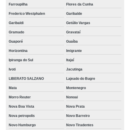
Farroupilha
Flores da Cunha
Frederico Westphalen
Garibalde
Garibaldi
Getúlio Vargas
Gramado
Gravataí
Guaporé
Guaíba
Horizontina
Imigrante
Ipiranga do Sul
Itajaí
Ivoti
Jacutinga
LIBERATO SALZANO
Lajeado do Bugre
Mata
Montenegro
Morro Reuter
Nonoai
Nova Boa Vista
Nova Prata
Nova petropolis
Novo Barreiro
Novo Hamburgo
Novo Tiradentes