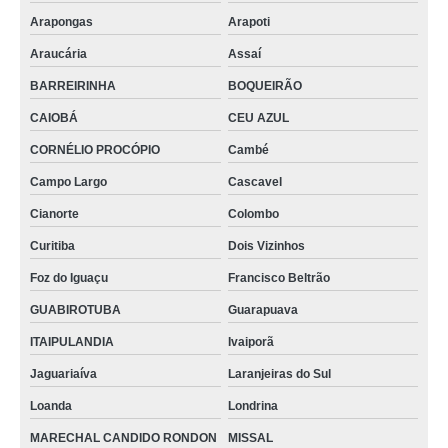
Arapongas
Arapoti
Araucária
Assaí
BARREIRINHA
BOQUEIRÃO
CAIOBÁ
CEU AZUL
CORNÉLIO PROCÓPIO
Cambé
Campo Largo
Cascavel
Cianorte
Colombo
Curitiba
Dois Vizinhos
Foz do Iguaçu
Francisco Beltrão
GUABIROTUBA
Guarapuava
ITAIPULANDIA
Ivaiporã
Jaguariaíva
Laranjeiras do Sul
Loanda
Londrina
MARECHAL CANDIDO RONDON
MISSAL