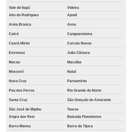
Vale do Itajaí
Videira
Alto do Rodrigues
Apodi
Areia Branca
Assu
Caicó
Canguaretama
Ceará-Mirim
Currais Novos
Extremoz
João Câmara
Macau
Macaíba
Mossoró
Natal
Nova Cruz
Parnamirim
Pau dos Ferros
Rio Grande do Norte
Santa Cruz
São Gonçalo do Amarante
São José de Mipibu
Touros
Angra dos Reis
Baixada Fluminense
Barra Mansa
Barra da Tijuca