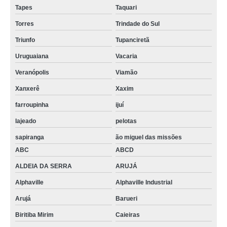
Tapes
Taquari
Torres
Trindade do Sul
Triunfo
Tupanciretã
Uruguaiana
Vacaria
Veranópolis
Viamão
Xanxerê
Xaxim
farroupinha
ijuí
lajeado
pelotas
sapiranga
ão miguel das missões
ABC
ABCD
ALDEIA DA SERRA
ARUJÁ
Alphaville
Alphaville Industrial
Arujá
Barueri
Biritiba Mirim
Caieiras