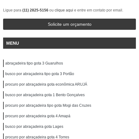
Ligue para
(11) 2825-5156
ou
clique aqui
e entre em contato por email.
Solicite um orçamento
MENU
abraçadeira tipo gota 3 Guarulhos
busco por abraçadeira tipo gota 3 Portão
procuro por abraçadeira gota econômica ARUJÁ
busco por abraçadeira gota 1 Bento Gonçalves
procuro por abraçadeira tipo gota Mogi das Cruzes
procuro por abraçadeira gota 4 Amapá
busco por abraçadeira gota Lages
procuro por abraçadeira gota 4 Torres