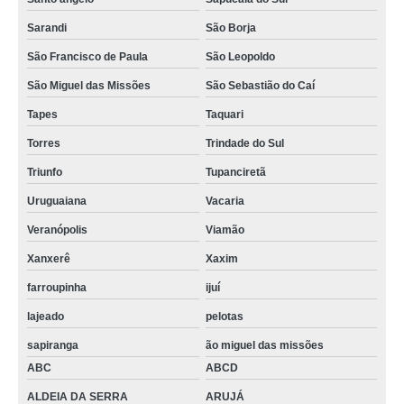
Sarandi
São Borja
São Francisco de Paula
São Leopoldo
São Miguel das Missões
São Sebastião do Caí
Tapes
Taquari
Torres
Trindade do Sul
Triunfo
Tupanciretã
Uruguaiana
Vacaria
Veranópolis
Viamão
Xanxerê
Xaxim
farroupinha
ijuí
lajeado
pelotas
sapiranga
ão miguel das missões
ABC
ABCD
ALDEIA DA SERRA
ARUJÁ