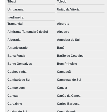
Tibagi
Toledo
Umuarama
União da Vitória
medianeira
Tramandaí
Alegrete
Almirante Tamandaré do Sul
Alpestre
Alvorada
Ametista do Sul
Antonio prado
Bagé
Barra Funda
Barão do Cotegipe
Bento Gonçalves
Bom Princípio
Cachoeirinha
Camaquã
Cambará do Sul
Campinas do Sul
Campo bom
Canela
Canoas
Capão da Canoa
Carazinho
Carlos Barbosa
Caxias do Sul
Cerro Grande