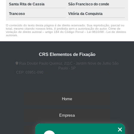
Santa Rita de Cassia
São Francisco do conde
Trancoso
Vitória da Conquista
O conteúdo do texto desta página é de direito reservado. Sua reprodução, parcial ou
total, mesmo citando nossos links, é proibida sem a autorização do autor. Crime de
violação de direito autoral – artigo 184 do Código Penal –
Lei 9610/98 - Lei de direitos
autorais
.
CRS Elementos de Fixação
Rua Doutor Paulo Queiroz, 211C - Jardim Nove de Julho São
Paulo - SP
CEP: 03951-090
(11) 2825-5156
(11) 98755-5129
(11)
2309-8122
Home
Empresa
Missão