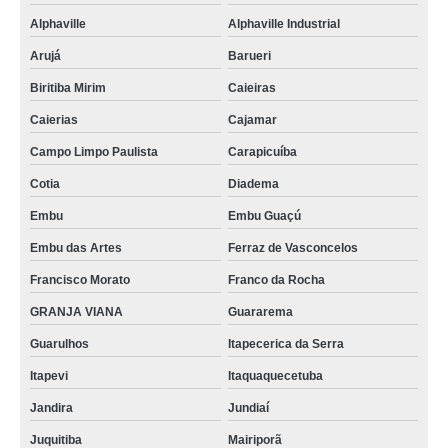
Alphaville
Alphaville Industrial
Arujá
Barueri
Biritiba Mirim
Caieiras
Caierias
Cajamar
Campo Limpo Paulista
Carapicuíba
Cotia
Diadema
Embu
Embu Guaçú
Embu das Artes
Ferraz de Vasconcelos
Francisco Morato
Franco da Rocha
GRANJA VIANA
Guararema
Guarulhos
Itapecerica da Serra
Itapevi
Itaquaquecetuba
Jandira
Jundiaí
Juquitiba
Mairiporã