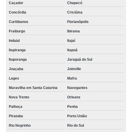
Caçador
Chapecó
Concórdia
Criciúma
Curitibanos
Florianópolis
Fraiburgo
Ibirama
Indaial
Itajaí
Itapiranga
Itapoá
Ituporanga
Jaraguá do Sul
Joaçaba
Joinville
Lages
Mafra
Maravilha em Santa Catarina
Navegantes
Nova Trento
Orleans
Palhoça
Penha
Piratuba
Porto União
Rio Negrinho
Rio do Sul