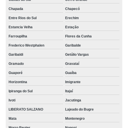
Chapada
Chapecó
Entre Rios do Sul
Erechim
Estancia Velha
Estação
Farroupilha
Flores da Cunha
Frederico Westphalen
Garibalde
Garibaldi
Getúlio Vargas
Gramado
Gravataí
Guaporé
Guaíba
Horizontina
Imigrante
Ipiranga do Sul
Itajaí
Ivoti
Jacutinga
LIBERATO SALZANO
Lajeado do Bugre
Mata
Montenegro
Morro Reuter
Nonoai