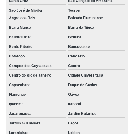
Santa Cruz
São Gonçalo do Amarante
São José de Mipibu
Touros
Angra dos Reis
Baixada Fluminense
Barra Mansa
Barra da Tijuca
Belford Roxo
Benfica
Bento Ribeiro
Bonsucesso
Botafogo
Cabo Frio
Campos dos Goytacazes
Centro
Centro do Rio de Janeiro
Cidade Universitária
Copacabana
Duque de Caxias
Flamengo
Gávea
Ipanema
Itaboraí
Jacarepaguá
Jardim Botânico
Jardim Guanabara
Lagoa
Laranjeiras
Leblon