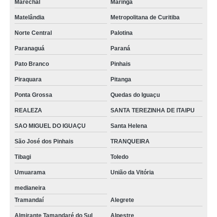
Marechal
Maringá
Matelândia
Metropolitana de Curitiba
Norte Central
Palotina
Paranaguá
Paraná
Pato Branco
Pinhais
Piraquara
Pitanga
Ponta Grossa
Quedas do Iguaçu
REALEZA
SANTA TEREZINHA DE ITAIPU
SAO MIGUEL DO IGUAÇU
Santa Helena
São José dos Pinhais
TRANQUEIRA
Tibagi
Toledo
Umuarama
União da Vitória
medianeira
Tramandaí
Alegrete
Almirante Tamandaré do Sul
Alpestre