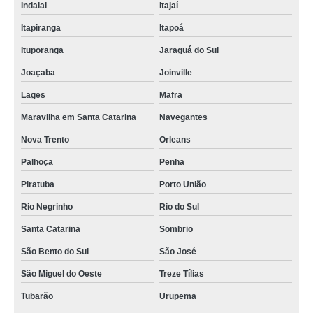
Indaial
Itajaí
Itapiranga
Itapoá
Ituporanga
Jaraguá do Sul
Joaçaba
Joinville
Lages
Mafra
Maravilha em Santa Catarina
Navegantes
Nova Trento
Orleans
Palhoça
Penha
Piratuba
Porto União
Rio Negrinho
Rio do Sul
Santa Catarina
Sombrio
São Bento do Sul
São José
São Miguel do Oeste
Treze Tílias
Tubarão
Urupema