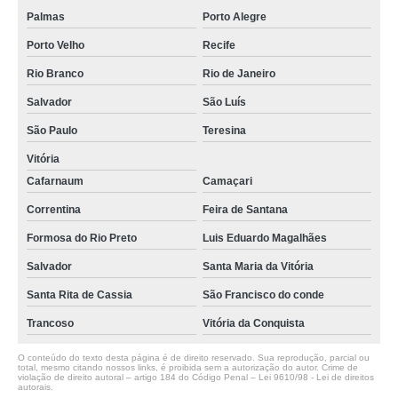
Palmas
Porto Alegre
Porto Velho
Recife
Rio Branco
Rio de Janeiro
Salvador
São Luís
São Paulo
Teresina
Vitória
Cafarnaum
Camaçari
Correntina
Feira de Santana
Formosa do Rio Preto
Luis Eduardo Magalhães
Salvador
Santa Maria da Vitória
Santa Rita de Cassia
São Francisco do conde
Trancoso
Vitória da Conquista
O conteúdo do texto desta página é de direito reservado. Sua reprodução, parcial ou
total, mesmo citando nossos links, é proibida sem a autorização do autor. Crime de
violação de direito autoral – artigo 184 do Código Penal –
Lei 9610/98 - Lei de direitos
autorais
.