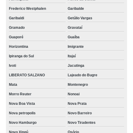
Frederico Westphalen
Garibalde
Garibaldi
Getúlio Vargas
Gramado
Gravataí
Guaporé
Guaíba
Horizontina
Imigrante
Ipiranga do Sul
Itajaí
Ivoti
Jacutinga
LIBERATO SALZANO
Lajeado do Bugre
Mata
Montenegro
Morro Reuter
Nonoai
Nova Boa Vista
Nova Prata
Nova petropolis
Novo Barreiro
Novo Hamburgo
Novo Tiradentes
Novo Xingú
Osório