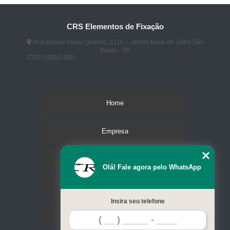
CRS Elementos de Fixação
Rua Doutor Paulo Queiroz, 211C - Jardim Nove de Julho São
Paulo - SP
CEP: 03951-090
(11) 2825-5156
(11) 98755-5129
(11)
2309-8122
Home
Empresa
Missão
Olá! Fale agora pelo WhatsApp
Serviços
Insira seu telefone
Contato