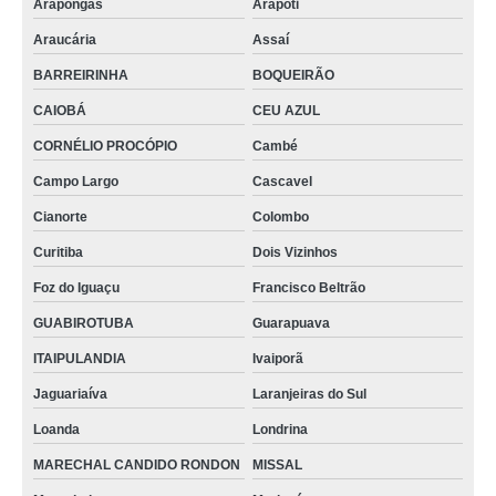
Arapongas
Arapoti
Araucária
Assaí
BARREIRINHA
BOQUEIRÃO
CAIOBÁ
CEU AZUL
CORNÉLIO PROCÓPIO
Cambé
Campo Largo
Cascavel
Cianorte
Colombo
Curitiba
Dois Vizinhos
Foz do Iguaçu
Francisco Beltrão
GUABIROTUBA
Guarapuava
ITAIPULANDIA
Ivaiporã
Jaguariaíva
Laranjeiras do Sul
Loanda
Londrina
MARECHAL CANDIDO RONDON
MISSAL