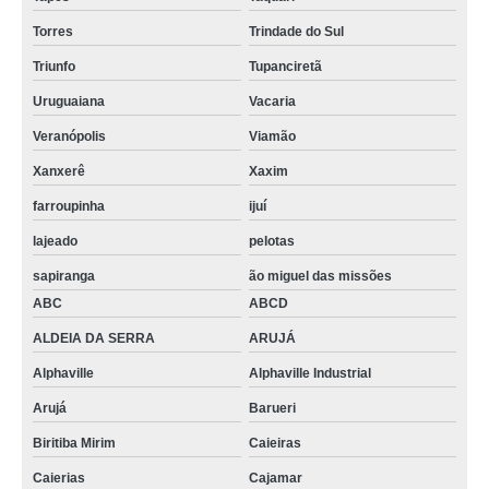
Torres
Trindade do Sul
Triunfo
Tupanciretã
Uruguaiana
Vacaria
Veranópolis
Viamão
Xanxerê
Xaxim
farroupinha
ijuí
lajeado
pelotas
sapiranga
ão miguel das missões
ABC
ABCD
ALDEIA DA SERRA
ARUJÁ
Alphaville
Alphaville Industrial
Arujá
Barueri
Biritiba Mirim
Caieiras
Caierias
Cajamar