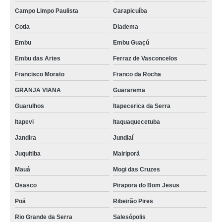
Campo Limpo Paulista
Carapicuíba
Cotia
Diadema
Embu
Embu Guaçú
Embu das Artes
Ferraz de Vasconcelos
Francisco Morato
Franco da Rocha
GRANJA VIANA
Guararema
Guarulhos
Itapecerica da Serra
Itapevi
Itaquaquecetuba
Jandira
Jundiaí
Juquitiba
Mairiporã
Mauá
Mogi das Cruzes
Osasco
Pirapora do Bom Jesus
Poá
Ribeirão Pires
Rio Grande da Serra
Salesópolis