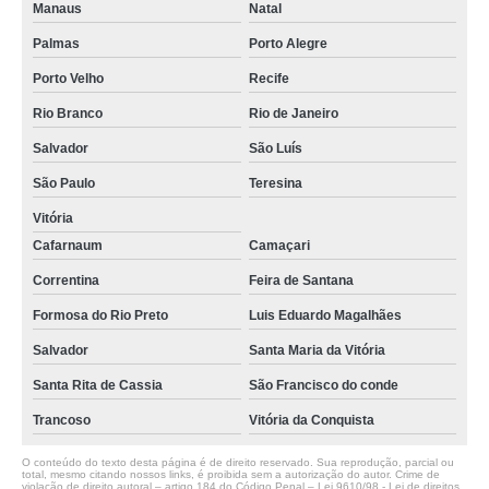
Manaus
Natal
Palmas
Porto Alegre
Porto Velho
Recife
Rio Branco
Rio de Janeiro
Salvador
São Luís
São Paulo
Teresina
Vitória
Cafarnaum
Camaçari
Correntina
Feira de Santana
Formosa do Rio Preto
Luis Eduardo Magalhães
Salvador
Santa Maria da Vitória
Santa Rita de Cassia
São Francisco do conde
Trancoso
Vitória da Conquista
O conteúdo do texto desta página é de direito reservado. Sua reprodução, parcial ou
total, mesmo citando nossos links, é proibida sem a autorização do autor. Crime de
violação de direito autoral – artigo 184 do Código Penal –
Lei 9610/98 - Lei de direitos