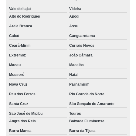
Vale do Itajaí
Videira
Alto do Rodrigues
Apodi
Areia Branca
Assu
Caicó
Canguaretama
Ceará-Mirim
Currais Novos
Extremoz
João Câmara
Macau
Macaíba
Mossoró
Natal
Nova Cruz
Parnamirim
Pau dos Ferros
Rio Grande do Norte
Santa Cruz
São Gonçalo do Amarante
São José de Mipibu
Touros
Angra dos Reis
Baixada Fluminense
Barra Mansa
Barra da Tijuca