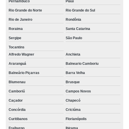
Pernambuco
Piauí
Rio Grande do Norte
Rio Grande do Sul
Rio de Janeiro
Rondônia
Roraima
Santa Catarina
Sergipe
São Paulo
Tocantins
Alfredo Wagner
Anchieta
Araranguá
Balneario Camboriu
Balneário Piçarras
Barra Velha
Blumenau
Brusque
Camboriú
Campos Novos
Caçador
Chapecó
Concórdia
Criciúma
Curitibanos
Florianópolis
Fraiburgo
Ibirama