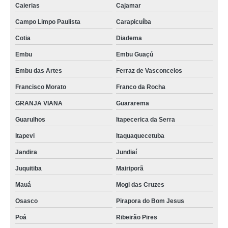
Caierias
Cajamar
Campo Limpo Paulista
Carapicuíba
Cotia
Diadema
Embu
Embu Guaçú
Embu das Artes
Ferraz de Vasconcelos
Francisco Morato
Franco da Rocha
GRANJA VIANA
Guararema
Guarulhos
Itapecerica da Serra
Itapevi
Itaquaquecetuba
Jandira
Jundiaí
Juquitiba
Mairiporã
Mauá
Mogi das Cruzes
Osasco
Pirapora do Bom Jesus
Poá
Ribeirão Pires