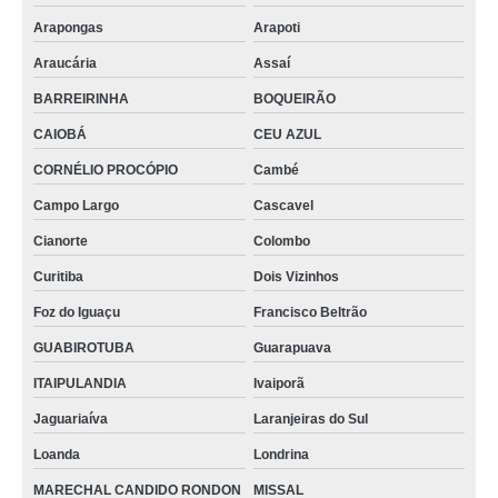
Arapongas
Arapoti
Araucária
Assaí
BARREIRINHA
BOQUEIRÃO
CAIOBÁ
CEU AZUL
CORNÉLIO PROCÓPIO
Cambé
Campo Largo
Cascavel
Cianorte
Colombo
Curitiba
Dois Vizinhos
Foz do Iguaçu
Francisco Beltrão
GUABIROTUBA
Guarapuava
ITAIPULANDIA
Ivaiporã
Jaguariaíva
Laranjeiras do Sul
Loanda
Londrina
MARECHAL CANDIDO RONDON
MISSAL