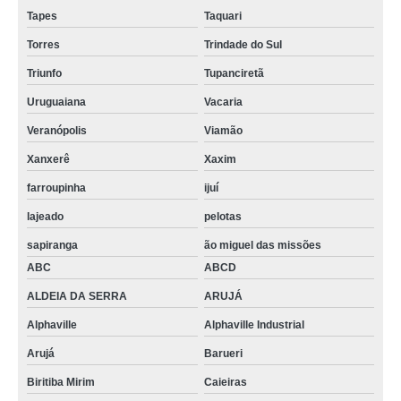
Tapes
Taquari
Torres
Trindade do Sul
Triunfo
Tupanciretã
Uruguaiana
Vacaria
Veranópolis
Viamão
Xanxerê
Xaxim
farroupinha
ijuí
lajeado
pelotas
sapiranga
ão miguel das missões
ABC
ABCD
ALDEIA DA SERRA
ARUJÁ
Alphaville
Alphaville Industrial
Arujá
Barueri
Biritiba Mirim
Caieiras