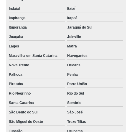
Indaial
Itajaí
Itapiranga
Itapoá
Ituporanga
Jaraguá do Sul
Joaçaba
Joinville
Lages
Mafra
Maravilha em Santa Catarina
Navegantes
Nova Trento
Orleans
Palhoça
Penha
Piratuba
Porto União
Rio Negrinho
Rio do Sul
Santa Catarina
Sombrio
São Bento do Sul
São José
São Miguel do Oeste
Treze Tílias
Tubarão
Urupema