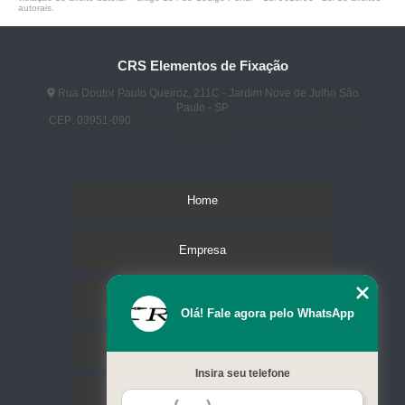
autorais
.
CRS Elementos de Fixação
Rua Doutor Paulo Queiroz, 211C - Jardim Nove de Julho São
Paulo - SP
CEP: 03951-090
(11) 2825-5156
(11) 98755-5129
(11)
2309-8122
Home
Empresa
Missão
Olá! Fale agora pelo WhatsApp
Serviços
Insira seu telefone
Contato