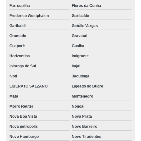
Farroupilha
Flores da Cunha
Frederico Westphalen
Garibalde
Garibaldi
Getúlio Vargas
Gramado
Gravataí
Guaporé
Guaíba
Horizontina
Imigrante
Ipiranga do Sul
Itajaí
Ivoti
Jacutinga
LIBERATO SALZANO
Lajeado do Bugre
Mata
Montenegro
Morro Reuter
Nonoai
Nova Boa Vista
Nova Prata
Nova petropolis
Novo Barreiro
Novo Hamburgo
Novo Tiradentes