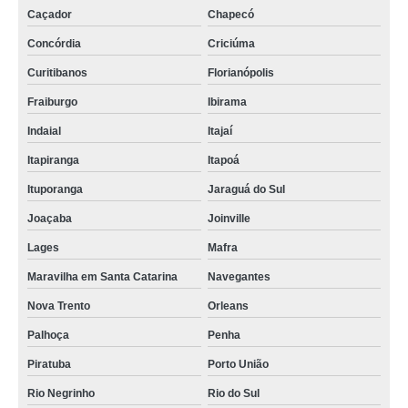
Caçador
Chapecó
Concórdia
Criciúma
Curitibanos
Florianópolis
Fraiburgo
Ibirama
Indaial
Itajaí
Itapiranga
Itapoá
Ituporanga
Jaraguá do Sul
Joaçaba
Joinville
Lages
Mafra
Maravilha em Santa Catarina
Navegantes
Nova Trento
Orleans
Palhoça
Penha
Piratuba
Porto União
Rio Negrinho
Rio do Sul