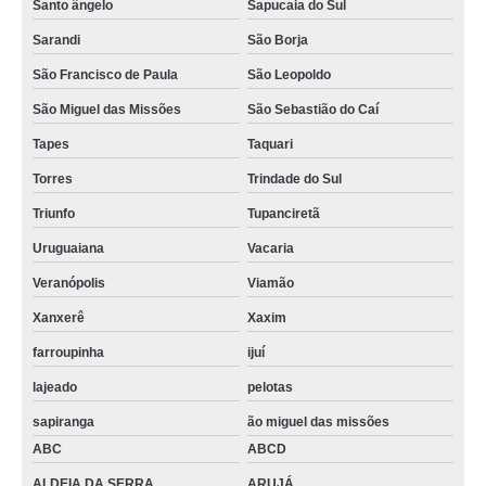
Santo ângelo
Sapucaia do Sul
Sarandi
São Borja
São Francisco de Paula
São Leopoldo
São Miguel das Missões
São Sebastião do Caí
Tapes
Taquari
Torres
Trindade do Sul
Triunfo
Tupanciretã
Uruguaiana
Vacaria
Veranópolis
Viamão
Xanxerê
Xaxim
farroupinha
ijuí
lajeado
pelotas
sapiranga
ão miguel das missões
ABC
ABCD
ALDEIA DA SERRA
ARUJÁ