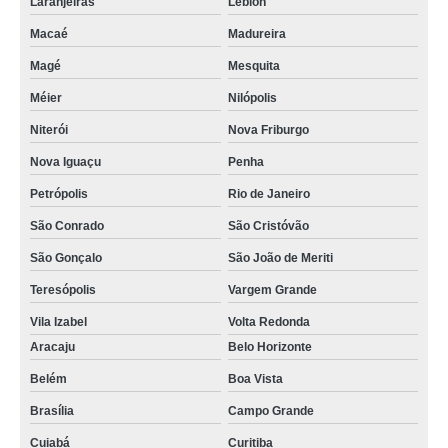
Laranjeiras
Leblon
Macaé
Madureira
Magé
Mesquita
Méier
Nilópolis
Niterói
Nova Friburgo
Nova Iguaçu
Penha
Petrópolis
Rio de Janeiro
São Conrado
São Cristóvão
São Gonçalo
São João de Meriti
Teresópolis
Vargem Grande
Vila Izabel
Volta Redonda
Aracaju
Belo Horizonte
Belém
Boa Vista
Brasília
Campo Grande
Cuiabá
Curitiba