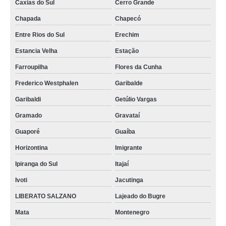
Caxias do Sul
Cerro Grande
Chapada
Chapecó
Entre Rios do Sul
Erechim
Estancia Velha
Estação
Farroupilha
Flores da Cunha
Frederico Westphalen
Garibalde
Garibaldi
Getúlio Vargas
Gramado
Gravataí
Guaporé
Guaíba
Horizontina
Imigrante
Ipiranga do Sul
Itajaí
Ivoti
Jacutinga
LIBERATO SALZANO
Lajeado do Bugre
Mata
Montenegro