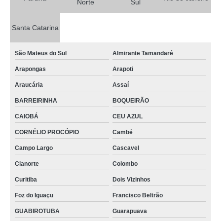
Norte
Sul
Santa Catarina
São Mateus do Sul
Almirante Tamandaré
Arapongas
Arapoti
Araucária
Assaí
BARREIRINHA
BOQUEIRÃO
CAIOBÁ
CEU AZUL
CORNÉLIO PROCÓPIO
Cambé
Campo Largo
Cascavel
Cianorte
Colombo
Curitiba
Dois Vizinhos
Foz do Iguaçu
Francisco Beltrão
GUABIROTUBA
Guarapuava