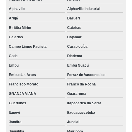
Alphaville
Alphaville Industrial
Arujá
Barueri
Biritiba Mirim
Caieiras
Caierias
Cajamar
Campo Limpo Paulista
Carapicuíba
Cotia
Diadema
Embu
Embu Guaçú
Embu das Artes
Ferraz de Vasconcelos
Francisco Morato
Franco da Rocha
GRANJA VIANA
Guararema
Guarulhos
Itapecerica da Serra
Itapevi
Itaquaquecetuba
Jandira
Jundiaí
Juquitiba
Mairiporã