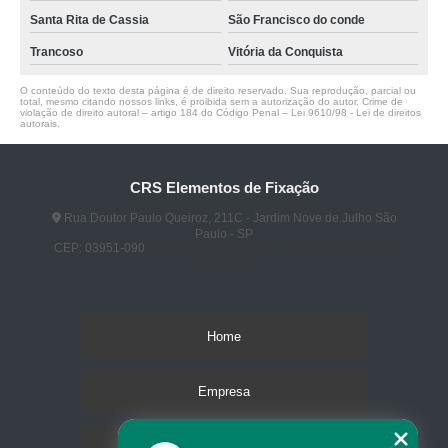
Santa Rita de Cassia
São Francisco do conde
Trancoso
Vitória da Conquista
O conteúdo do texto desta página é de direito reservado. Sua reprodução, parcial ou
total, mesmo citando nossos links, é proibida sem a autorização do autor. Crime de
violação de direito autoral – artigo 184 do Código Penal –
Lei 9610/98 - Lei de direitos
autorais
.
CRS Elementos de Fixação
Rua Doutor Paulo Queiroz, 211C - Jardim Nove de Julho São
Paulo - SP
CEP: 03951-090
(11) 2825-5156
(11) 98755-5129
(11)
2309-8122
Home
Empresa
Missão