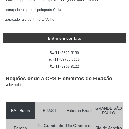
onde comprar abraçadeira tipo u 1 polegada São Cristóvão
abraçadeira tipo u 1 polegada Cotia
abraçadeira u perfil Porto Velho
Entre em contato
(11) 2825-5156
(11) 98755-5129
(11) 2309-8122
Regiões onde a CRS Elementos de Fixação
atende:
GRANDE SÃO
BA - Bahia
BRASIL
Estados Brasil
PAULO
Rio Grande do
Rio Grande do
Paraná
Rio de Janeiro