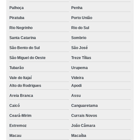
Palhoça
Penha
Piratuba
Porto União
Rio Negrinho
Rio do Sul
Santa Catarina
Sombrio
São Bento do Sul
São José
São Miguel do Oeste
Treze Tílias
Tubarão
Urupema
Vale do Itajaí
Videira
Alto do Rodrigues
Apodi
Areia Branca
Assu
Caicó
Canguaretama
Ceará-Mirim
Currais Novos
Extremoz
João Câmara
Macau
Macaíba