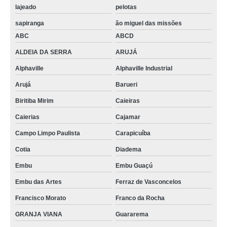
lajeado
pelotas
sapiranga
ão miguel das missões
ABC
ABCD
ALDEIA DA SERRA
ARUJÁ
Alphaville
Alphaville Industrial
Arujá
Barueri
Biritiba Mirim
Caieiras
Caierias
Cajamar
Campo Limpo Paulista
Carapicuíba
Cotia
Diadema
Embu
Embu Guaçú
Embu das Artes
Ferraz de Vasconcelos
Francisco Morato
Franco da Rocha
GRANJA VIANA
Guararema