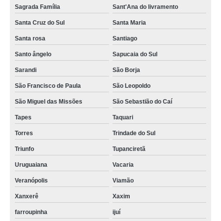
Sagrada Família
Sant'Ana do livramento
Santa Cruz do Sul
Santa Maria
Santa rosa
Santiago
Santo ângelo
Sapucaia do Sul
Sarandi
São Borja
São Francisco de Paula
São Leopoldo
São Miguel das Missões
São Sebastião do Caí
Tapes
Taquari
Torres
Trindade do Sul
Triunfo
Tupanciretã
Uruguaiana
Vacaria
Veranópolis
Viamão
Xanxerê
Xaxim
farroupinha
ijuí