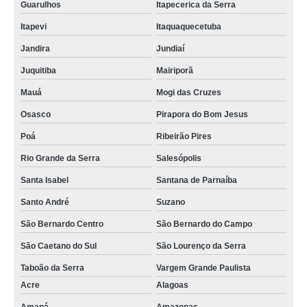
Guarulhos
Itapecerica da Serra
Itapevi
Itaquaquecetuba
Jandira
Jundiaí
Juquitiba
Mairiporã
Mauá
Mogi das Cruzes
Osasco
Pirapora do Bom Jesus
Poá
Ribeirão Pires
Rio Grande da Serra
Salesópolis
Santa Isabel
Santana de Parnaíba
Santo André
Suzano
São Bernardo Centro
São Bernardo do Campo
São Caetano do Sul
São Lourenço da Serra
Taboão da Serra
Vargem Grande Paulista
Acre
Alagoas