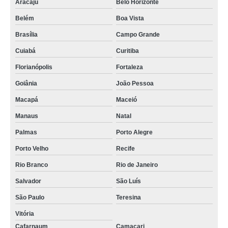
Aracaju
Belo Horizonte
Belém
Boa Vista
Brasília
Campo Grande
Cuiabá
Curitiba
Florianópolis
Fortaleza
Goiânia
João Pessoa
Macapá
Maceió
Manaus
Natal
Palmas
Porto Alegre
Porto Velho
Recife
Rio Branco
Rio de Janeiro
Salvador
São Luís
São Paulo
Teresina
Vitória
Cafarnaum
Camaçari