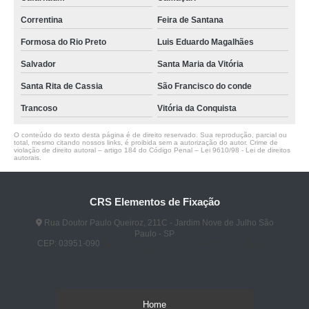
Correntina
Feira de Santana
Formosa do Rio Preto
Luis Eduardo Magalhães
Salvador
Santa Maria da Vitória
Santa Rita de Cassia
São Francisco do conde
Trancoso
Vitória da Conquista
O conteúdo do texto desta página é de direito reservado. Sua reprodução, parcial ou
total, mesmo citando nossos links, é proibida sem a autorização do autor. Crime de
violação de direito autoral – artigo 184 do Código Penal –
Lei 9610/98 - Lei de direitos
autorais
.
CRS Elementos de Fixação
Rua Doutor Paulo Queiroz, 211C - Jardim Nove de Julho São
Paulo - SP
CEP: 03951-090
(11) 2825-5156
(11) 98755-5129
(11)
2309-8122
Home