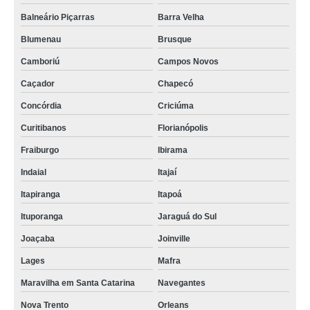
Balneário Piçarras
Barra Velha
Blumenau
Brusque
Camboriú
Campos Novos
Caçador
Chapecó
Concórdia
Criciúma
Curitibanos
Florianópolis
Fraiburgo
Ibirama
Indaial
Itajaí
Itapiranga
Itapoá
Ituporanga
Jaraguá do Sul
Joaçaba
Joinville
Lages
Mafra
Maravilha em Santa Catarina
Navegantes
Nova Trento
Orleans